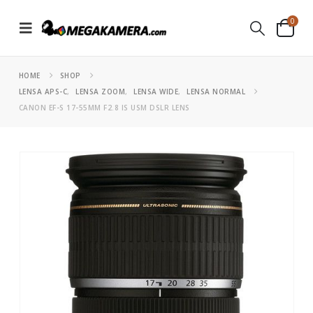
0
HOME
SHOP
LENSA APS-C
,
LENSA ZOOM
,
LENSA WIDE
,
LENSA NORMAL
CANON EF-S 17-55MM F2.8 IS USM DSLR LENS