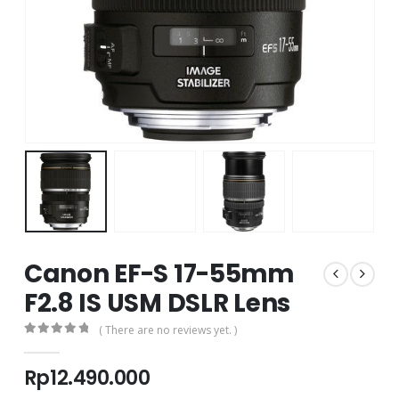
Canon EF-S 17-55mm
F2.8 IS USM DSLR Lens
( There are no reviews yet. )
0
out of 5
Rp
12.490.000