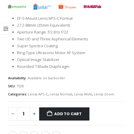
EF-S-Mount Lens/APS-C Format
27.2-88mm (35mm Equivalent)
Aperture Range: f/2.8 to f/22
Two UD and Three Aspherical Elements
Super Spectra Coating
Ring-Type Ultrasonic Motor AF System
Optical Image Stabilizer
Rounded 7-Blade Diaphragm
Availability:
Available on backorder
SKU:
7538
Categories:
Lensa APS-C
,
Lensa Normal
,
Lensa Wide
,
Lensa Zoom
ADD TO CART