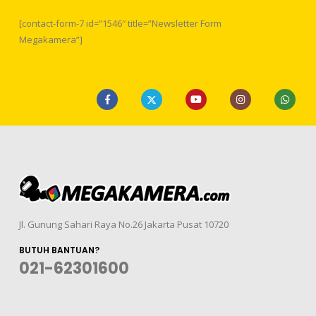
[contact-form-7 id=”1546″ title=”Newsletter Form
Megakamera”]
Jl. Gunung Sahari Raya No.26 Jakarta Pusat 10720
BUTUH BANTUAN?
021-62301600