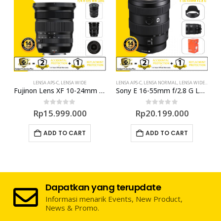
A
LENSA APS-C
,
LENSA WIDE
LENSA APS-C
,
LENSA NORMAL
,
LENSA WIDE
,
LENSA
F1.4 R
Fujinon Lens XF 10-24mm f4 R OIS WR
Sony E 16-55mm f/2.8 G Lens
0
out of 5
0
out of 5
Rp
15.999.000
Rp
20.199.000
ADD TO CART
ADD TO CART
Dapatkan yang terupdate
Informasi menarik Events, New Product,
News & Promo.