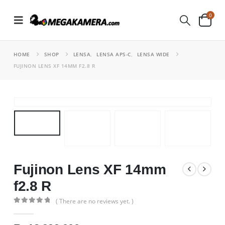
0
HOME
SHOP
LENSA
,
LENSA APS-C
,
LENSA WIDE
FUJINON LENS XF 14MM F2.8 R
Fujinon Lens XF 14mm
f2.8 R
( There are no reviews yet. )
0
out of 5