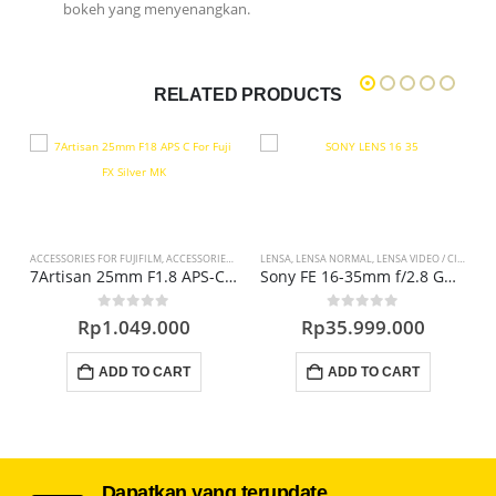
bokeh yang menyenangkan.
RELATED PRODUCTS
C
LENSA WIDE
ACCESSORIES FOR FUJIFILM
,
PROMO LENSA
,
ACCESSORIES KAMERA
LENSA
,
LENSA
,
LENSA NORMAL
,
LENSA APS-C
,
LENSA VIDEO / CINEMA
L
C
7Artisan 25mm F1.8 APS-C For Fuji FX Silver
Sony FE 16-35mm f/2.8 GM II Lens (Sony E)
0
out of 5
0
out of 5
Rp
1.049.000
Rp
35.999.000
ADD TO CART
ADD TO CART
Dapatkan yang terupdate