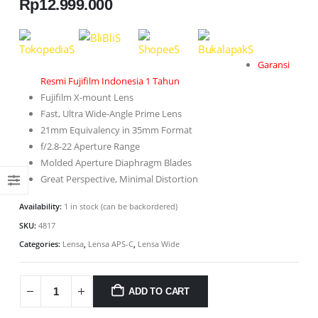
Rp
12.999.000
Garansi
Resmi Fujifilm Indonesia 1 Tahun
Fujifilm X-mount Lens
Fast, Ultra Wide-Angle Prime Lens
21mm Equivalency in 35mm Format
f/2.8-22 Aperture Range
Molded Aperture Diaphragm Blades
Great Perspective, Minimal Distortion
Availability:
1 in stock (can be backordered)
SKU:
4817
Categories:
Lensa
,
Lensa APS-C
,
Lensa Wide
ADD TO CART