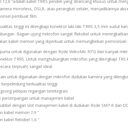
 12.6 “adalah kabel TRRS pendek yang dirancang khusus untuk men
amera mirrorless, DSLR, atau perangkat seluler, menjadikannya akse
ponsel pembuat film.
kualitas tinggi ini dilengkapi konektor laki-laki TRRS 3,5 mm sudut
bungan. Bagian ujung mikrofon sangat fleksibel untuk meningkatka
an kabel memori yang diperkuat untuk memungkinkan pemosisian ya
urna untuk digunakan dengan Rode VideoMic NTG dan banyak mikr
nektor TRRS. Untuk menghubungkan mikrofon yang dilengkapi TRS ke
secara terpisah) sangat ideal.
sain untuk digunakan dengan mikrofon dudukan kamera yang dilengk
 berpelindung berkualitas tinggi
gsong pelepas regangan terintegrasi
k persimpangan untuk manajemen kabel
atibel dengan slot manajemen kabel di dudukan Rode SM7-R dan D
n kabel memori 7,9 “
n kabel fleksibel 1,6 “