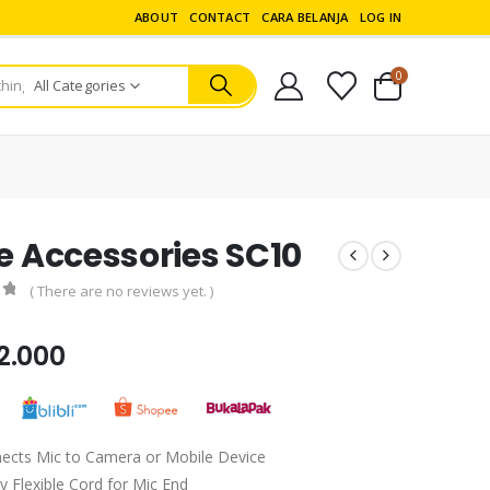
ABOUT
CONTACT
CARA BELANJA
LOG IN
0
All Categories
e Accessories SC10
( There are no reviews yet. )
5
2.000
ects Mic to Camera or Mobile Device
ly Flexible Cord for Mic End