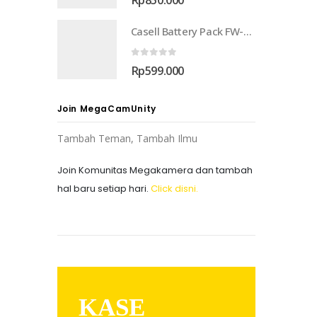
Casell Battery Pack FW-50 With Triple Charger
0
out of 5
Rp
599.000
Join MegaCamUnity
Tambah Teman, Tambah Ilmu
Join Komunitas Megakamera dan tambah
hal baru setiap hari.
Click disni.
KASE