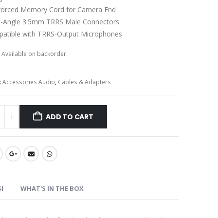
forced Memory Cord for Camera End
t-Angle 3.5mm TRRS Male Connectors
atible with TRRS-Output Microphones
:
Available on backorder
:
Accessories Audio
,
Cables & Adapters
ADD TO CART
SI
WHAT'S IN THE BOX