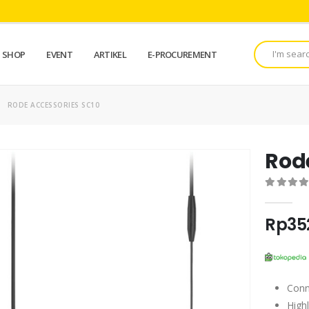
SHOP
EVENT
ARTIKEL
E-PROCUREMENT
RODE ACCESSORIES SC10
Rod
0
out of 
Rp
35
Conn
High