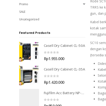
Rode SC10
Promo
TRRS ke k
SALE
gun, dan 
Uncategorized
Kabel ber
kotak sam
Featured Products
menggunak
SC10 semp
Casell Dry Cabinet CL-50A
dengan ko
(tersedia 
0
out of 5
Rp
1.955.000
Dide
Casell Dry Cabinet CL-35A
Kabel
Selon
0
out of 5
Kota
Rp
1.420.000
Komp
Fujifilm Acc Battery NP-W126S
Bagia
Bagia
0
out of 5
Rp
850.000