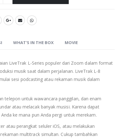
SI
WHAT'S IN THE BOX
MOVIE
aian LiveTrak L-Series populer dari Zoom dalam format
duksi musik saat dalam perjalanan. LiveTrak L-8
memulai sesi podcasting atau rekaman musik dalam
n telepon untuk wawancara panggilan, dan enam
undar atau melacak banyak musisi. Karena dapat
an Anda ke mana pun Anda pergi untuk merekam.
r atau perangkat seluler iOS, atau melakukan
erekaman multitrack simultan. Cukup tambahkan