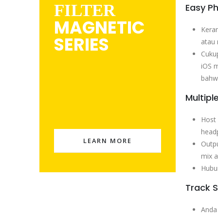
FILTER
Easy Ph
MAGNETIC
Kera
SERIES
atau 
Cuku
iOS 
bahw
Multip
Host
headp
LEARN MORE
Outp
mix a
Hubu
Track 
Anda