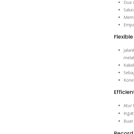
Dua s
Salur
Meman
Empa
Flexibl
Jalan
melal
Kabe
Sebag
Konek
Efficie
Atur 
Inga
Buat 
Record 