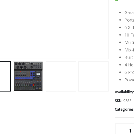
Gara
Port
6 XL
10 F
Mult
Mix-
Buil
4 He
6 Pr
Powe
Availability
SKU:
9855
Categories