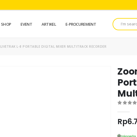
SHOP
EVENT
ARTIKEL
E-PROCUREMENT
LIVETRAK L-8 PORTABLE DIGITAL MIXER MULTITRACK RECORDER
Zoo
Port
Mul
0
out of 
Rp
6.