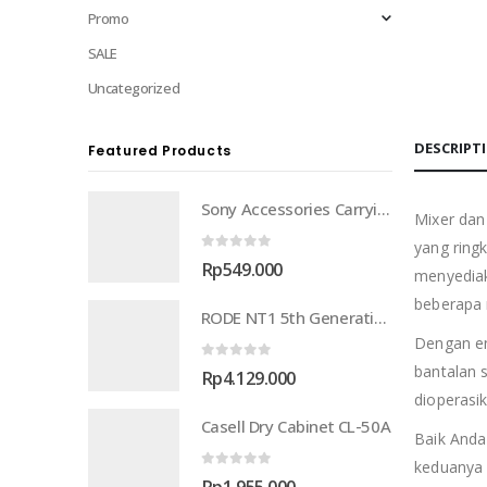
Promo
SALE
Uncategorized
DESCRIPT
Featured Products
Sony Accessories Carrying Case (LCS-BBK/CC)
Mixer dan
yang ring
0
out of 5
Rp
549.000
menyediak
beberapa 
RODE NT1 5th Generation Large-Diaphragm Cardioid Condenser XLR/USB Microphone
Dengan en
bantalan 
0
out of 5
Rp
4.129.000
dioperasi
Casell Dry Cabinet CL-50A
Baik Anda
keduanya 
0
out of 5
Rp
1.955.000