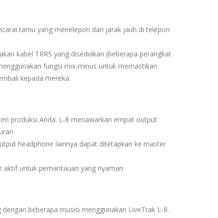
rai tamu yang menelepon dari jarak jauh di telepon
kan kabel TRRS yang disediakan (beberapa perangkat
 menggunakan fungsi mix-minus untuk memastikan
embali kepada mereka.
nten produksi Anda. L-8 menawarkan empat output
uran.
tput headphone lainnya dapat ditetapkan ke master
r aktif untuk pemantauan yang nyaman.
 dengan beberapa musisi menggunakan LiveTrak L-8.