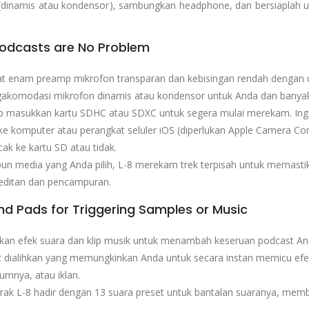
(dinamis atau kondensor), sambungkan headphone, dan bersiaplah u
Podcasts are No Problem
t enam preamp mikrofon transparan dan kebisingan rendah dengan da
akomodasi mikrofon dinamis atau kondensor untuk Anda dan banya
p masukkan kartu SDHC atau SDXC untuk segera mulai merekam. Inga
e komputer atau perangkat seluler iOS (diperlukan Apple Camera Conn
ak ke kartu SD atau tidak.
un media yang Anda pilih, L-8 merekam trek terpisah untuk memastika
editan dan pencampuran.
nd Pads for Triggering Samples or Music
an efek suara dan klip musik untuk menambah keseruan podcast And
t dialihkan yang memungkinkan Anda untuk secara instan memicu efe
umnya, atau iklan.
rak L-8 hadir dengan 13 suara preset untuk bantalan suaranya, membu