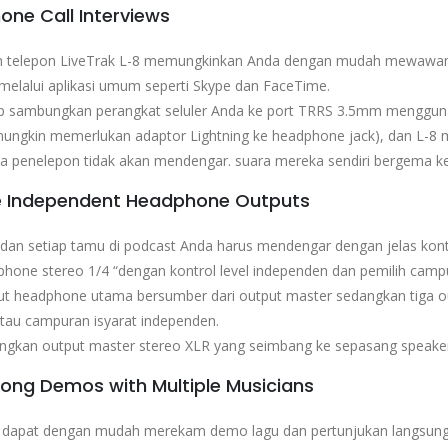
one Call Interviews
n telepon LiveTrak L-8 memungkinkan Anda dengan mudah mewawanca
melalui aplikasi umum seperti Skype dan FaceTime.
p sambungkan perangkat seluler Anda ke port TRRS 3.5mm mengguna
mungkin memerlukan adaptor Lightning ke headphone jack), dan L-8
a penelepon tidak akan mendengar. suara mereka sendiri bergema k
le Independent Headphone Outputs
 dan setiap tamu di podcast Anda harus mendengar dengan jelas ko
hone stereo 1/4 “dengan kontrol level independen dan pemilih camp
ut headphone utama bersumber dari output master sedangkan tiga ou
tau campuran isyarat independen.
ngkan output master stereo XLR yang seimbang ke sepasang speake
Song Demos with Multiple Musicians
 dapat dengan mudah merekam demo lagu dan pertunjukan langsung