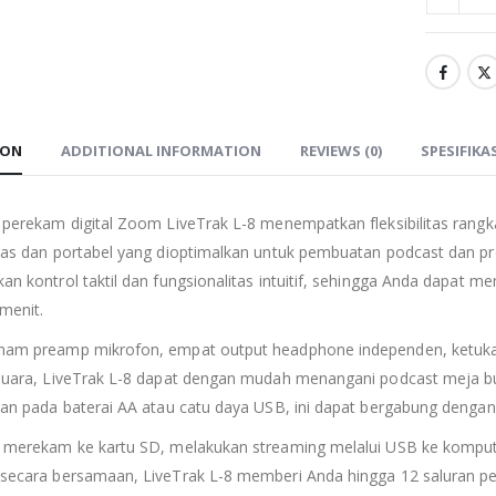
ION
ADDITIONAL INFORMATION
REVIEWS (0)
SPESIFIKA
 perekam digital Zoom LiveTrak L-8 menempatkan fleksibilitas rangk
kas dan portabel yang dioptimalkan untuk pembuatan podcast dan pro
an kontrol taktil dan fungsionalitas intuitif, sehingga Anda dapat 
menit.
am preamp mikrofon, empat output headphone independen, ketuka
suara, LiveTrak L-8 dapat dengan mudah menangani podcast meja b
kan pada baterai AA atau catu daya USB, ini dapat bergabung deng
 merekam ke kartu SD, melakukan streaming melalui USB ke kompute
secara bersamaan, LiveTrak L-8 memberi Anda hingga 12 saluran p