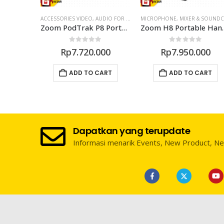
SUMER
ACCESSORIES VIDEO
,
AUDIO FOR VIDEO
MICROPHONE
,
MIXER & SOUNDCARD
,
MIXER & SOUNDCAR
,
MIXER &
Zoom Q2n-4K Handy Video Recorder
Zoom PodTrak P8 Portable Multitrack Podcast Recorder
Zoom H8 Po
0
out of 5
0
out of 5
000
Rp
7.720.000
Rp
7.950.000
CART
ADD TO CART
ADD TO CART
Dapatkan yang terupdate
Informasi menarik Events, New Product, N