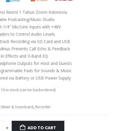
nsi Resmi 1 Tahun Zoom Indonesia
able Podcasting/Music Studio
R-1/4″ Mic/Line Inputs with +48V
aders to Control Audio Levels
itrack Recording via SD Card and USB
Minus Prevents Call Echo & Feedback
t-In Effects and 3-Band EQ
adphone Outputs for Host and Guests
ogrammable Pads for Sounds & Music
red via Battery or USB Power Supply
:
10 in stock (can be backordered)
:
Mixer & Soundcard
,
Recorder
ADD TO CART