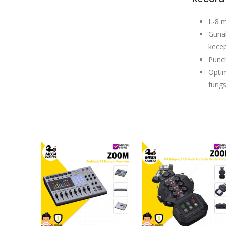
L-8 m
Gunak
kecep
Punch
Optim
fungs