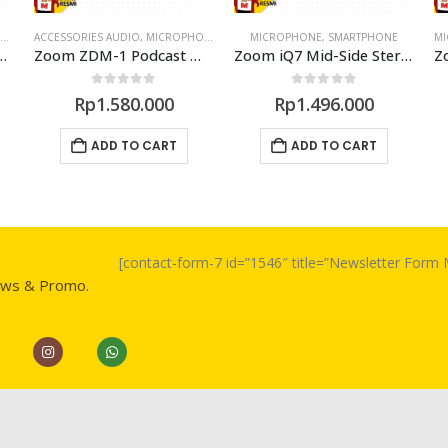
D
 SWITCHER
,
RECORDER
ACCESSORIES AUDIO
,
RECORDER
,
MICROPHONE
MICROPHONE
,
SMARTPHONE
M
rtable Handy Recorder
Zoom ZDM-1 Podcast Mic Pack
Zoom iQ7 Mid-Side Stereo Microphone for iOS Devices
0
out of 5
0
out of 5
Rp
1.580.000
Rp
1.496.000
ADD TO CART
ADD TO CART
[contact-form-7 id=”1546″ title=”Newsletter For
ews & Promo.