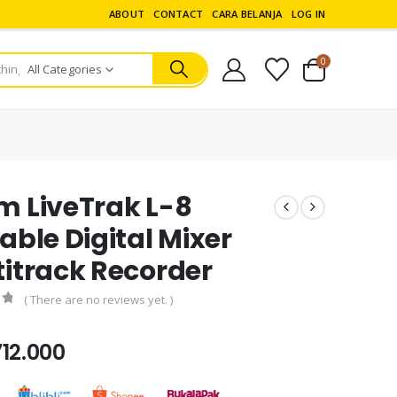
ABOUT
CONTACT
CARA BELANJA
LOG IN
0
All Categories
m LiveTrak L-8
able Digital Mixer
titrack Recorder
( There are no reviews yet. )
5
712.000