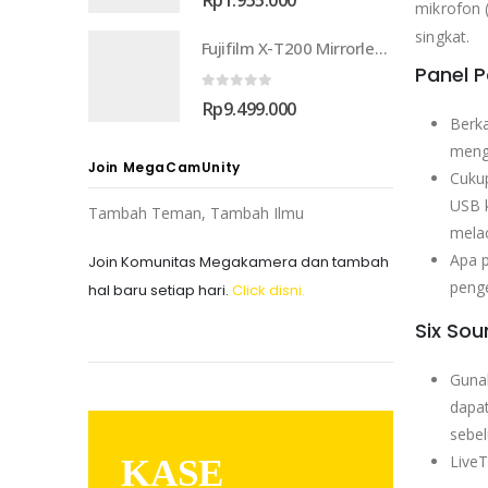
mikrofon 
singkat.
Fujifilm X-T200 Mirrorless Digital Camera
Panel 
0
out of 5
Rp
9.499.000
Berka
meng
Join MegaCamUnity
Cuku
USB k
Tambah Teman, Tambah Ilmu
melac
Apa p
Join Komunitas Megakamera dan tambah
peng
hal baru setiap hari.
Click disni.
Six Sou
Gunak
dapa
sebel
LiveT
KASE