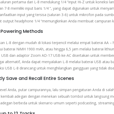
aluran pertama dari L-8 mendukung 1/4 “input Hi-Z untuk koneksi lan
an 7-8 memiliki input baris 1/4 “, yang dapat digunakan untuk meny
faatkan input yang tersisa (saluran 3-6) untuk mikrofon pada sumbe
t output headphone 1/4 “memungkinkan Anda membuat campuran khu
e Powering Methods
kan L-8 dengan mudah di lokasi terpencil melalui empat baterai AA – h
ui baterai NiMH 1900 mAh, atau hingga 6,5 ​​jam melalui baterai lithium
l USB dan adaptor Zoom AD-17 USB-ke-AC disertakan untuk memberi 
ai alternatif, Anda dapat menyalakan L-8 melalui baterai USB atau b
si USB L-8 dirancang untuk menghilangkan gangguan yang tidak dis
ntly Save and Recall Entire Scenes
level Anda, putar campurannya, lalu simpan pengaturan Anda di sala
t kembali adegan dengan menekan sebuah tombol untuk langsung men
adegan berbeda untuk skenario umum seperti podcasting, streaming 
up to 12 Tracks