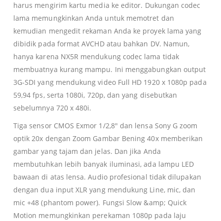
0
harus mengirim kartu media ke editor. Dukungan codec
lama memungkinkan Anda untuk memotret dan
kemudian mengedit rekaman Anda ke proyek lama yang
dibidik pada format AVCHD atau bahkan DV. Namun,
hanya karena NX5R mendukung codec lama tidak
membuatnya kurang mampu. Ini menggabungkan output
3G-SDI yang mendukung video Full HD 1920 x 1080p pada
59,94 fps, serta 1080i, 720p, dan yang disebutkan
sebelumnya 720 x 480i.
Tiga sensor CMOS Exmor 1/2,8″ dan lensa Sony G zoom
optik 20x dengan Zoom Gambar Bening 40x memberikan
gambar yang tajam dan jelas. Dan jika Anda
membutuhkan lebih banyak iluminasi, ada lampu LED
bawaan di atas lensa. Audio profesional tidak dilupakan
dengan dua input XLR yang mendukung Line, mic, dan
mic +48 (phantom power). Fungsi Slow &amp; Quick
Motion memungkinkan perekaman 1080p pada laju