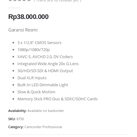
( There are no reviews yet. )
0
out of 5
Rp
38.000.000
Garansi Resmi
3 x 1/2.8″ CMOS Sensors
1080p/1080i/720p
XAVC-S, AVCHD 2.0, DV Codecs
Integrated Wide Angle 20x G-Lens
3G/HD/SD-SDI & HDMI Output
Dual XLR Inputs
Built-In LED Dimmable Light
Slow & Quick Motion
Memory Stick PRO Duo & SDXC/SDHC Cards
Availability:
Available on backorder
SKU:
8750
Category:
Camcorder Professional