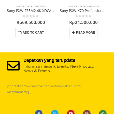
CAMCORDER PROFESSIONAL
CAMCORDER PROFESSIONAL
order
Sony PXW-FS5M2 4K XDCAM Super 35mm Compact Camcorder
Sony PXW-X70 Professional Hand Held Camcorder
0
out of 5
0
out of 5
Rp
69.500.000
Rp
24.500.000
ADD TO CART
READ MORE
Dapatkan yang terupdate
Informasi menarik Events, New Product,
News & Promo.
[contact-form-7 id=”1546″ title=”Newsletter Form
Megakamera”]