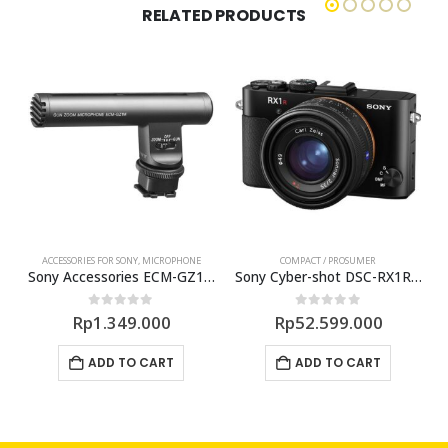
RELATED PRODUCTS
ACCESSORIES FOR SONY
,
MICROPHONE
COMPACT / PROSUMER
A
ies Wide Converter VCL-HG0872K
Sony Accessories ECM-GZ1M Microphone
Sony Cyber-shot DSC-RX1R II Digital Camera
0
out of 5
0
out of 5
Rp
1.349.000
Rp
52.599.000
ADD TO CART
ADD TO CART