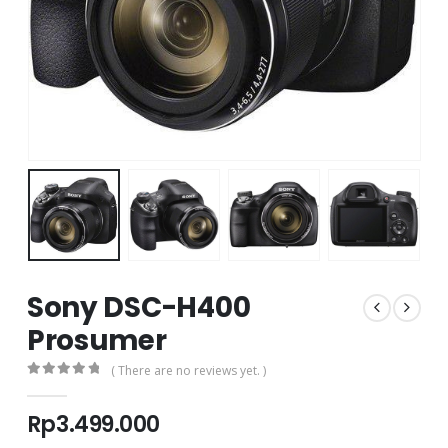
Sony DSC-H400
Prosumer
( There are no reviews yet. )
0
out of 5
Rp
3.499.000