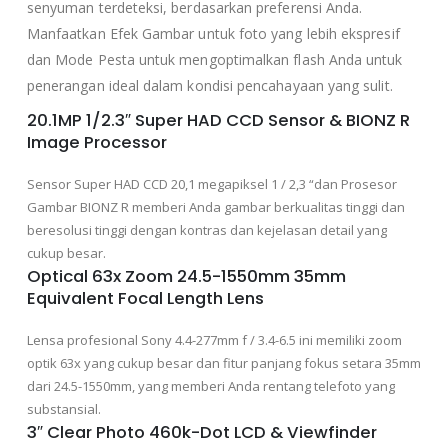
senyuman terdeteksi, berdasarkan preferensi Anda.
Manfaatkan Efek Gambar untuk foto yang lebih ekspresif
dan Mode Pesta untuk mengoptimalkan flash Anda untuk
penerangan ideal dalam kondisi pencahayaan yang sulit.
20.1MP 1/2.3″ Super HAD CCD Sensor & BIONZ R
Image Processor
Sensor Super HAD CCD 20,1 megapiksel 1 / 2,3 “dan Prosesor
Gambar BIONZ R memberi Anda gambar berkualitas tinggi dan
beresolusi tinggi dengan kontras dan kejelasan detail yang
cukup besar.
Optical 63x Zoom 24.5-1550mm 35mm
Equivalent Focal Length Lens
Lensa profesional Sony 4.4-277mm f / 3.4-6.5 ini memiliki zoom
optik 63x yang cukup besar dan fitur panjang fokus setara 35mm
dari 24.5-1550mm, yang memberi Anda rentang telefoto yang
substansial.
3″ Clear Photo 460k-Dot LCD & Viewfinder