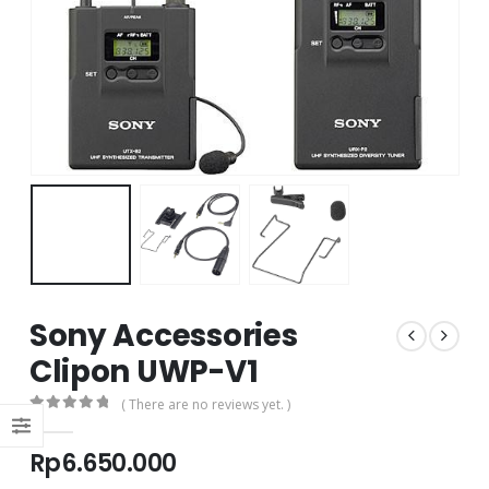
Sony Accessories
Clipon UWP-V1
( There are no reviews yet. )
0
out of 5
Rp
6.650.000