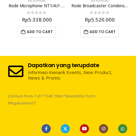
MICROPHONE
MICROPHONE
Rode Microphone NT1/AI1 Kit
Rode Broadcaster Condenser Microphone
0
out of 5
0
out of 5
Rp
5.338.000
Rp
5.520.000
ADD TO CART
ADD TO CART
Dapatkan yang terupdate
Informasi menarik Events, New Product,
News & Promo.
[contact-form-7 id=”1546″ title=”Newsletter Form
Megakamera”]