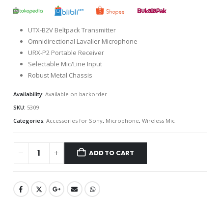
UTX-B2V Beltpack Transmitter
Omnidirectional Lavalier Microphone
URX-P2 Portable Receiver
Selectable Mic/Line Input
Robust Metal Chassis
Availability:
Available on backorder
SKU:
5309
Categories:
Accessories for Sony
,
Microphone
,
Wireless Mic
ADD TO CART