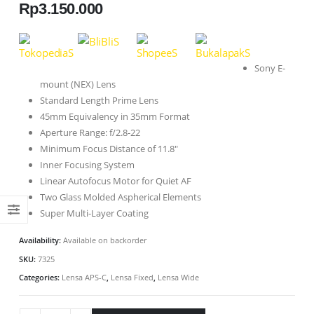
Rp
3.150.000
Sony E-
mount (NEX) Lens
Standard Length Prime Lens
45mm Equivalency in 35mm Format
Aperture Range: f/2.8-22
Minimum Focus Distance of 11.8″
Inner Focusing System
Linear Autofocus Motor for Quiet AF
Two Glass Molded Aspherical Elements
Super Multi-Layer Coating
Availability:
Available on backorder
SKU:
7325
Categories:
Lensa APS-C
,
Lensa Fixed
,
Lensa Wide