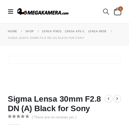
0
HOME
SHOP
LENSA FIXED
,
LENSA APS-C
,
LENSA WIDE
SIGMA LENSA 30MM F2.8 DN (A) BLACK FOR SONY
Sigma Lensa 30mm F2.8
DN (A) Black for Sony
( There are no reviews yet. )
0
out of 5