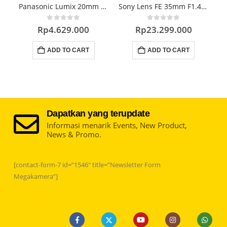
Panasonic Lumix 20mm F1.7 Lens Mirrorless
Sony Lens FE 35mm F1.4 GM
0
out of 5
0
out of 5
Rp
4.629.000
Rp
23.299.000
ADD TO CART
ADD TO CART
Dapatkan yang terupdate
Informasi menarik Events, New Product,
News & Promo.
[contact-form-7 id=”1546″ title=”Newsletter Form
Megakamera”]