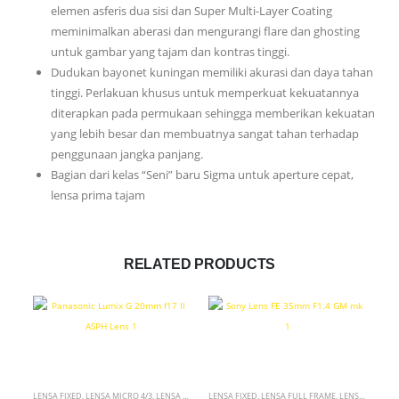
elemen asferis dua sisi dan Super Multi-Layer Coating
meminimalkan aberasi dan mengurangi flare dan ghosting
untuk gambar yang tajam dan kontras tinggi.
Dudukan bayonet kuningan memiliki akurasi dan daya tahan
tinggi. Perlakuan khusus untuk memperkuat kekuatannya
diterapkan pada permukaan sehingga memberikan kekuatan
yang lebih besar dan membuatnya sangat tahan terhadap
penggunaan jangka panjang.
Bagian dari kelas “Seni” baru Sigma untuk aperture cepat,
lensa prima tajam
RELATED PRODUCTS
LENSA FIXED
,
LENSA MICRO 4/3
,
LENSA WIDE
LENSA FIXED
,
LENSA FULL FRAME
,
LENSA VIDEO / CINEMA
LEN