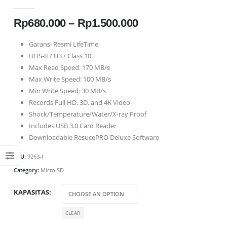
0
out of 5
Price
Rp
680.000
–
Rp
1.500.000
range:
Rp680.000
Garansi Resmi LifeTime
through
UHS-II / U3 / Class 10
Rp1.500.000
Max Read Speed: 170 MB/s
Max Write Speed: 100 MB/s
Min Write Speed: 30 MB/s
Records Full HD, 3D, and 4K Video
Shock/Temperature/Water/X-ray Proof
Includes USB 3.0 Card Reader
Downloadable ResucePRO Deluxe Software
SKU:
9263-I
Category:
Micro SD
KAPASITAS
CLEAR