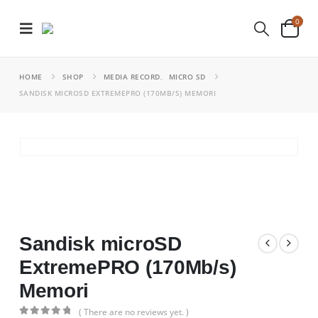
0
HOME
SHOP
MEDIA RECORD
,
MICRO SD
SANDISK MICROSD EXTREMEPRO (170MB/S) MEMORI
Sandisk microSD
ExtremePRO (170Mb/s)
Memori
( There are no reviews yet. )