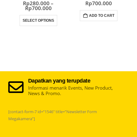
0
out of 5
0
out of 5
Rp
280.000
–
Rp
700.000
Price
Rp
700.000
range:
This product has multiple variants. The options may be chosen on the product page
ADD TO CART
Rp280.000
SELECT OPTIONS
through
Rp700.000
Dapatkan yang terupdate
Informasi menarik Events, New Product,
News & Promo.
[contact-form-7 id=”1546″ title=”Newsletter Form
Megakamera”]