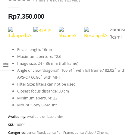
( There are no reviews yet. )
0
out of 5
Rp
7.350.000
Garansi
Resmi
Focal Length: 16mm
Maximum aperture: T2.6
Image size: 24 × 36 mm (full frame)
Angle of view (diagonal): 106.91˚ with full frame / 82.02˚ with
APS-C / 66.86˚ with MFT
Filter Size: filters can not be used
Closest focus distance: 30 cm
Minimum aperture: 22
Mount: Sony E-Mount
Availability:
Available on backorder
SKU:
10094
Categories:
Lensa Fixed
,
Lensa Full Frame
,
Lensa Video / Cinema
,