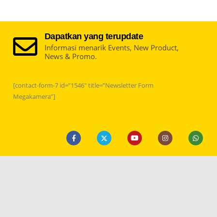
Current
0
price
is:
.
Rp8.599.000.
Dapatkan yang terupdate
Informasi menarik Events, New Product,
News & Promo.
[contact-form-7 id=”1546″ title=”Newsletter Form
Megakamera”]