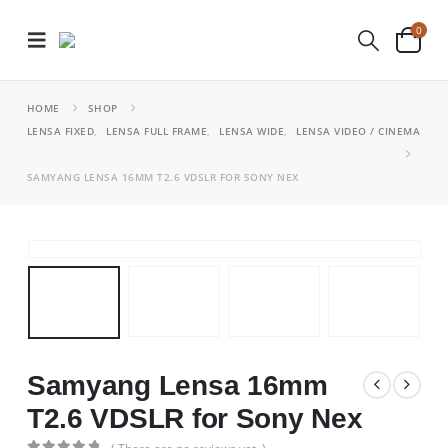
0
HOME
SHOP
LENSA FIXED
,
LENSA FULL FRAME
,
LENSA WIDE
,
LENSA VIDEO / CINEMA
SAMYANG LENSA 16MM T2.6 VDSLR FOR SONY NEX
Samyang Lensa 16mm
T2.6 VDSLR for Sony Nex