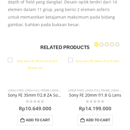
depth of field yang dangkal.
Desain optik terdiri dari 14
elemen dalam 11 grup, yang berisi 2 elemen asferis
untuk memastikan ketajaman maksimum pada bidang
gambar, bahkan pada bukaan besar.
RELATED PRODUCTS
LENSA FIXED
,
LENSA FULL FRAME
,
LENSA WIDE
LENSA FIXED
,
LENSA FULL FRAME
,
LENSA WIDE
,
P
Sony FE 35mm f/2.8 ZA Sonnar T* Lens
Sony FE 20mm f/1.8 G Lens
0
out of 5
0
out of 5
Rp
10.649.000
Rp
14.199.000
,
PROMO LENSA
L
ADD TO CART
ADD TO CART