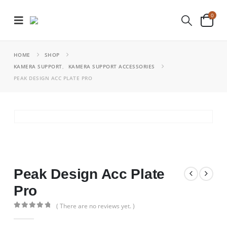
0
HOME
SHOP
KAMERA SUPPORT
,
KAMERA SUPPORT ACCESSORIES
PEAK DESIGN ACC PLATE PRO
Peak Design Acc Plate
Pro
( There are no reviews yet. )
0
out of 5