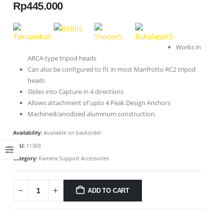
Rp
445.000
Works in
ARCA-type tripod heads
Can also be configured to fit in most Manfrotto RC2 tripod
heads
Slides into Capture in 4 directions
Allows attachment of upto 4 Peak Design Anchors
Machined/anodized aluminum construction.
Availability:
Available on backorder
SKU:
11369
Category:
Kamera Support Accessories
ADD TO CART