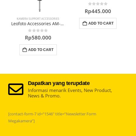
0
out of 5
Rp
445.000
KAMERA SUPPORT ACCESSORIES
Leofoto Accessories AM-2L Versa Magic Arm
ADD TO CART
0
out of 5
Rp
580.000
ADD TO CART
Dapatkan yang terupdate
Informasi menarik Events, New Product,
News & Promo.
[contact-form-7 id=”1546″ title=”Newsletter Form
Megakamera”]