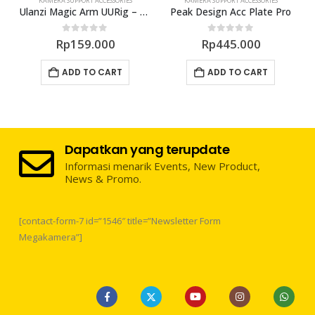
KAMERA SUPPORT ACCESSORIES
KAMERA SUPPORT ACCESSORIES
ophone Vlog Cold Shoe PT-5
Ulanzi Magic Arm UURig – R002
Peak Design Acc Plate Pro
0
out of 5
0
out of 5
Rp
159.000
Rp
445.000
ADD TO CART
ADD TO CART
Dapatkan yang terupdate
Informasi menarik Events, New Product,
News & Promo.
[contact-form-7 id=”1546″ title=”Newsletter Form
Megakamera”]