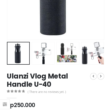
Ulanzi Vlog Metal
Handle U-40
( There are no reviews yet. )
0
out of 5
Rp
250.000