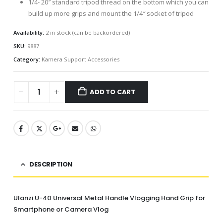
1/4- 20″ standard tripod thread on the bottom which you can
build up more grips and mount the 1/4″ socket of tripod
Availability:
2 in stock (can be backordered)
SKU:
9887
Category:
Kamera Support Accessories
ADD TO CART
DESCRIPTION
Ulanzi U-40 Universal Metal Handle Vlogging Hand Grip for
Smartphone or Camera Vlog