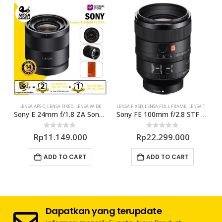
LENSA APS-C
,
LENSA FIXED
,
LENSA WIDE
LENSA FIXED
,
LENSA FULL FRAME
,
LENSA TELE
L
Sony E 24mm f/1.8 ZA Sonnar T* Lens
Sony FE 100mm f/2.8 STF GM OSS Lens
0
out of 5
0
out of 5
Rp
11.149.000
Rp
22.299.000
ADD TO CART
ADD TO CART
Dapatkan yang terupdate