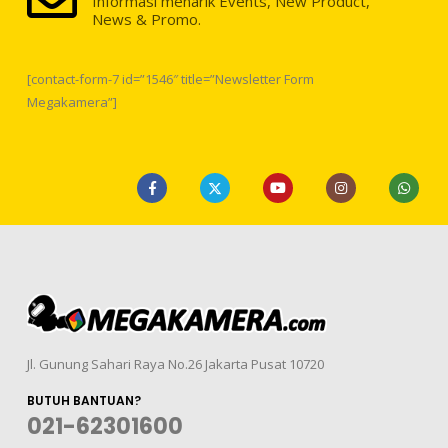
Informasi menarik Events, New Product,
News & Promo.
[contact-form-7 id=”1546″ title=”Newsletter Form
Megakamera”]
Jl. Gunung Sahari Raya No.26 Jakarta Pusat 10720
BUTUH BANTUAN?
021-62301600