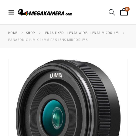
0
HOME
SHOP
LENSA FIXED
,
LENSA WIDE
,
LENSA MICRO 4/3
PANASONIC LUMIX 14MM F2.5 LENS MIRRORLESS