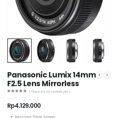
Panasonic Lumix 14mm
F2.5 Lens Mirrorless
( There are no reviews yet. )
0
out of 5
Rp
4.129.000
Micro Four Thirds System