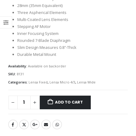
28mm (35mm Equivalent)
Three Aspherical Elements
Multi-Coated Lens Elements
Stepping AF Motor
Inner Focusing System
Rounded 7-Blade Diaphragm
Slim Design Measures 0.8″-Thick
Durable Metal Mount
Availability:
Available on backorder
SKU:
8131
Categories:
Lensa Fixed
,
Lensa Micro 4/3
,
Lensa Wide
ADD TO CART