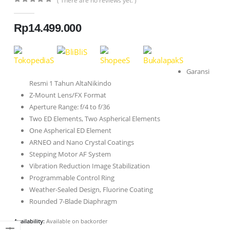
( There are no reviews yet. )
0
out of 5
Rp
14.499.000
Garansi
Resmi 1 Tahun AltaNikindo
Z-Mount Lens/FX Format
Aperture Range: f/4 to f/36
Two ED Elements, Two Aspherical Elements
One Aspherical ED Element
ARNEO and Nano Crystal Coatings
Stepping Motor AF System
Vibration Reduction Image Stabilization
Programmable Control Ring
Weather-Sealed Design, Fluorine Coating
Rounded 7-Blade Diaphragm
Availability:
Available on backorder