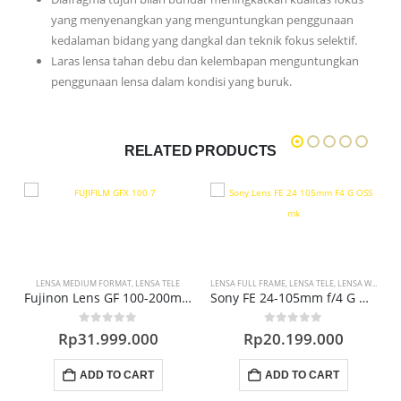
yang menyenangkan yang menguntungkan penggunaan
kedalaman bidang yang dangkal dan teknik fokus selektif.
Laras lensa tahan debu dan kelembapan menguntungkan
penggunaan lensa dalam kondisi yang buruk.
RELATED PRODUCTS
M
LENSA MEDIUM FORMAT
,
PROMO LENSA
,
LENSA TELE
LENSA FULL FRAME
,
LENSA TELE
,
LENSA WIDE
,
LE
ns
Fujinon Lens GF 100-200mm F5.6 R LM OIS WR (GFX)
Sony FE 24-105mm f/4 G OSS Lens
0
out of 5
0
out of 5
Rp
31.999.000
Rp
20.199.000
ADD TO CART
ADD TO CART