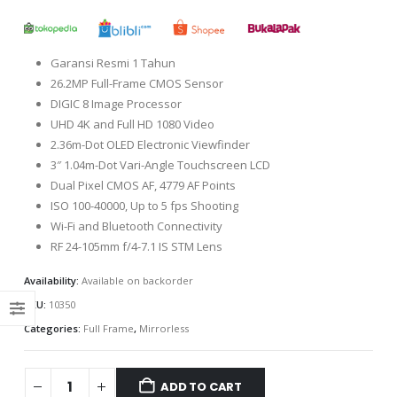
Garansi Resmi 1 Tahun
26.2MP Full-Frame CMOS Sensor
DIGIC 8 Image Processor
UHD 4K and Full HD 1080 Video
2.36m-Dot OLED Electronic Viewfinder
3″ 1.04m-Dot Vari-Angle Touchscreen LCD
Dual Pixel CMOS AF, 4779 AF Points
ISO 100-40000, Up to 5 fps Shooting
Wi-Fi and Bluetooth Connectivity
RF 24-105mm f/4-7.1 IS STM Lens
Availability:
Available on backorder
SKU:
10350
Categories:
Full Frame
,
Mirrorless
ADD TO CART