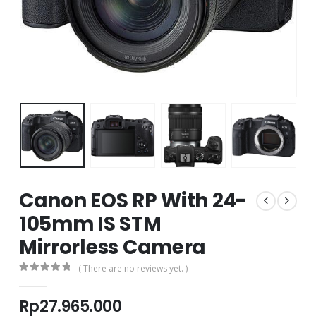
Canon EOS RP With 24-
105mm IS STM
Mirrorless Camera
( There are no reviews yet. )
0
out of 5
Rp
27.965.000