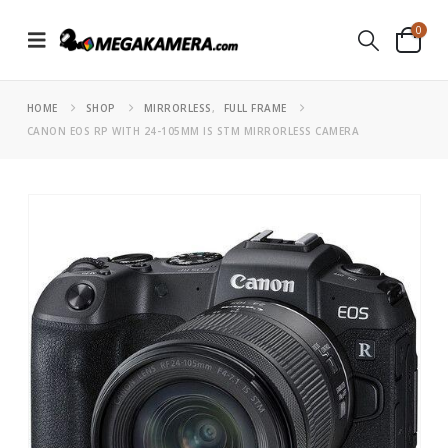
0
HOME
SHOP
MIRRORLESS
,
FULL FRAME
CANON EOS RP WITH 24-105MM IS STM MIRRORLESS CAMERA