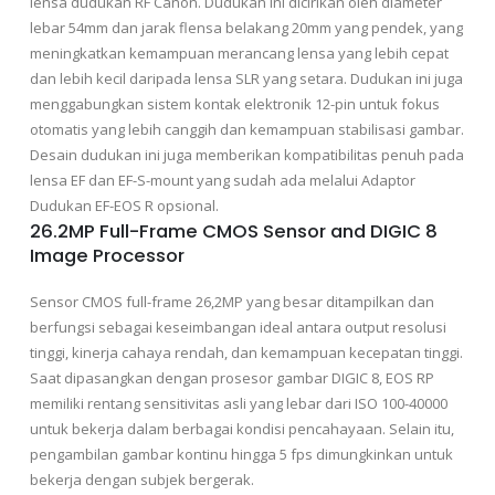
lensa dudukan RF Canon. Dudukan ini dicirikan oleh diameter
lebar 54mm dan jarak flensa belakang 20mm yang pendek, yang
meningkatkan kemampuan merancang lensa yang lebih cepat
dan lebih kecil daripada lensa SLR yang setara. Dudukan ini juga
menggabungkan sistem kontak elektronik 12-pin untuk fokus
otomatis yang lebih canggih dan kemampuan stabilisasi gambar.
Desain dudukan ini juga memberikan kompatibilitas penuh pada
lensa EF dan EF-S-mount yang sudah ada melalui Adaptor
Dudukan EF-EOS R opsional.
26.2MP Full-Frame CMOS Sensor and DIGIC 8
Image Processor
Sensor CMOS full-frame 26,2MP yang besar ditampilkan dan
berfungsi sebagai keseimbangan ideal antara output resolusi
tinggi, kinerja cahaya rendah, dan kemampuan kecepatan tinggi.
Saat dipasangkan dengan prosesor gambar DIGIC 8, EOS RP
memiliki rentang sensitivitas asli yang lebar dari ISO 100-40000
untuk bekerja dalam berbagai kondisi pencahayaan. Selain itu,
pengambilan gambar kontinu hingga 5 fps dimungkinkan untuk
bekerja dengan subjek bergerak.