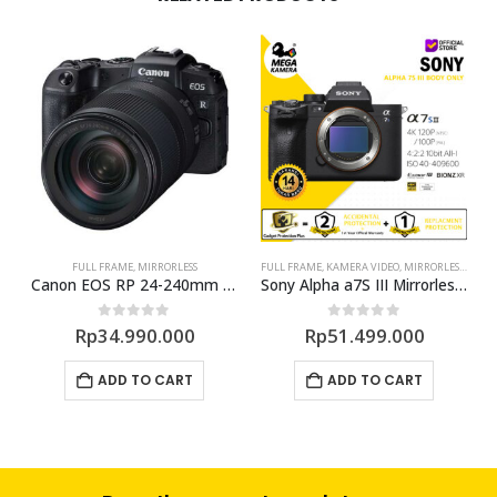
FULL FRAME
,
MIRRORLESS
FULL FRAME
,
KAMERA VIDEO
,
MIRRORLESS
,
PROM
7 kit 14-42mm Silver Mirrorless Camera
Canon EOS RP 24-240mm Mirrorless Camera
Sony Alpha a7S III Mirrorless Digital Camera
0
out of 5
0
out of 5
Rp
34.990.000
Rp
51.499.000
ADD TO CART
ADD TO CART