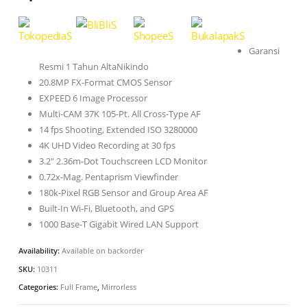
Garansi
Resmi 1 Tahun AltaNikindo
20.8MP FX-Format CMOS Sensor
EXPEED 6 Image Processor
Multi-CAM 37K 105-Pt. All Cross-Type AF
14 fps Shooting, Extended ISO 3280000
4K UHD Video Recording at 30 fps
3.2″ 2.36m-Dot Touchscreen LCD Monitor
0.72x-Mag. Pentaprism Viewfinder
180k-Pixel RGB Sensor and Group Area AF
Built-In Wi-Fi, Bluetooth, and GPS
1000 Base-T Gigabit Wired LAN Support
0
Availability:
Available on backorder
SKU:
10311
0
Categories:
Full Frame
,
Mirrorless