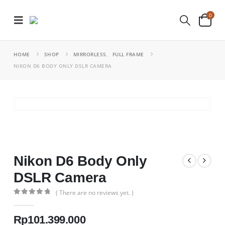
0
HOME
SHOP
MIRRORLESS
,
FULL FRAME
NIKON D6 BODY ONLY DSLR CAMERA
Nikon D6 Body Only
DSLR Camera
( There are no reviews yet. )
0
out of 5
Rp
101.399.000