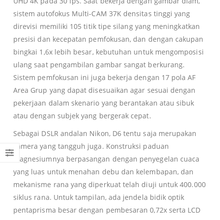
UHD 4K pada 30 fps. Saat bekerja dengan gambar diam,
sistem autofokus Multi-CAM 37K densitas tinggi yang
direvisi memiliki 105 titik tipe silang yang meningkatkan
presisi dan kecepatan pemfokusan, dan dengan cakupan
bingkai 1,6x lebih besar, kebutuhan untuk mengomposisi
ulang saat pengambilan gambar sangat berkurang.
Sistem pemfokusan ini juga bekerja dengan 17 pola AF
Area Grup yang dapat disesuaikan agar sesuai dengan
pekerjaan dalam skenario yang berantakan atau sibuk
atau dengan subjek yang bergerak cepat.
Sebagai DSLR andalan Nikon, D6 tentu saja merupakan
kamera yang tangguh juga. Konstruksi paduan
magnesiumnya berpasangan dengan penyegelan cuaca
yang luas untuk menahan debu dan kelembapan, dan
mekanisme rana yang diperkuat telah diuji untuk 400.000
siklus rana. Untuk tampilan, ada jendela bidik optik
pentaprisma besar dengan pembesaran 0,72x serta LCD