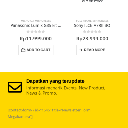
OUT OF STOCK
MICRO 4/3
,
MIRRORLESS
FULL FRAME
,
MIRRORLESS
Panasonic Lumix G85 kit 14-42mm Mirrorless Camera
Sony ILCE-A7RII BO
0
out of 5
0
out of 5
Rp
11.999.000
Rp
23.999.000
ADD TO CART
READ MORE
Dapatkan yang terupdate
Informasi menarik Events, New Product,
News & Promo.
[contact-form-7 id=”1546″ title=”Newsletter Form
Megakamera”]