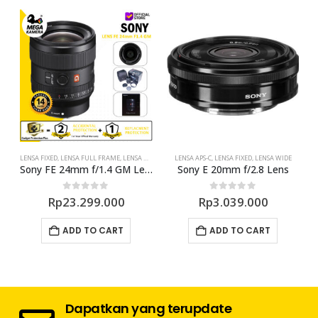
LENSA FIXED
,
LENSA FULL FRAME
,
LENSA WIDE
,
PROMO LENSA
LENSA APS-C
,
LENSA FIXED
,
LENSA WIDE
L
/2.8 Macro Lens
Sony FE 24mm f/1.4 GM Lens
Sony E 20mm f/2.8 Lens
0
out of 5
0
out of 5
Rp
23.299.000
Rp
3.039.000
ADD TO CART
ADD TO CART
Dapatkan yang terupdate