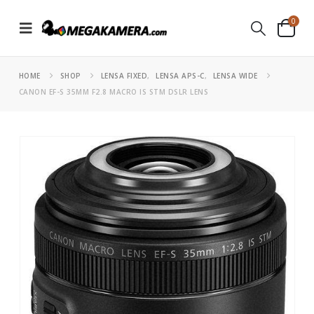
0
HOME
SHOP
LENSA FIXED
,
LENSA APS-C
,
LENSA WIDE
CANON EF-S 35MM F2.8 MACRO IS STM DSLR LENS