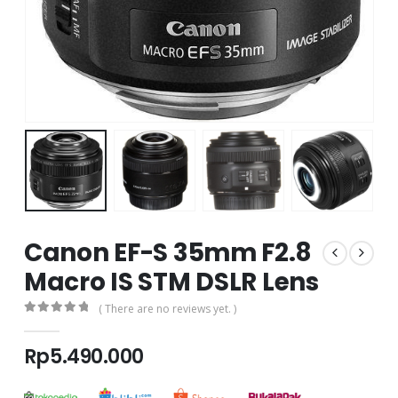
Canon EF-S 35mm F2.8
Macro IS STM DSLR Lens
( There are no reviews yet. )
0
out of 5
Rp
5.490.000