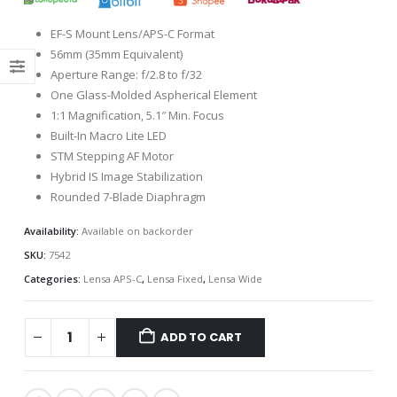
EF-S Mount Lens/APS-C Format
56mm (35mm Equivalent)
Aperture Range: f/2.8 to f/32
One Glass-Molded Aspherical Element
1:1 Magnification, 5.1″ Min. Focus
Built-In Macro Lite LED
STM Stepping AF Motor
Hybrid IS Image Stabilization
Rounded 7-Blade Diaphragm
Availability:
Available on backorder
SKU:
7542
Categories:
Lensa APS-C
,
Lensa Fixed
,
Lensa Wide
ADD TO CART