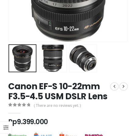
Canon EF-S 10-22mm
F3.5-4.5 USM DSLR Lens
( There are no reviews yet. )
0
out of 5
Rp
9.399.000