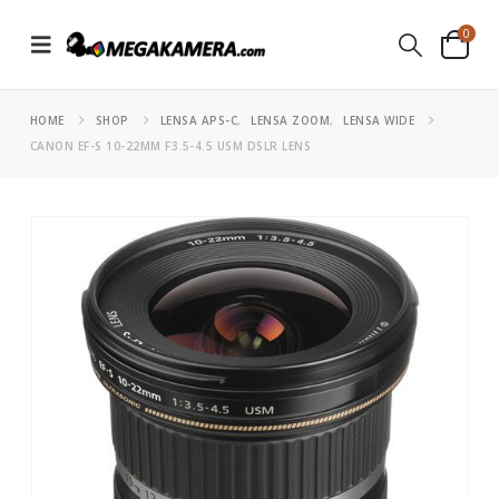
0
HOME
SHOP
LENSA APS-C
,
LENSA ZOOM
,
LENSA WIDE
CANON EF-S 10-22MM F3.5-4.5 USM DSLR LENS