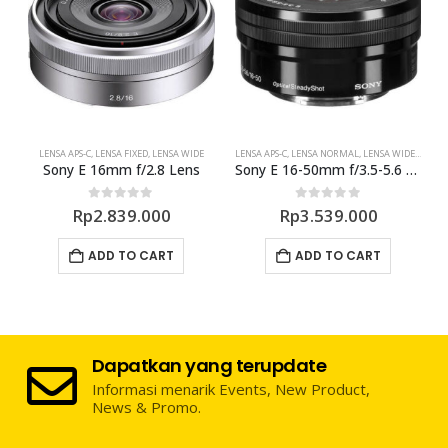
LENSA APS-C
,
LENSA FIXED
,
LENSA WIDE
LENSA APS-C
,
LENSA NORMAL
,
LENSA WIDE
,
LENSA
Sony E 16mm f/2.8 Lens
Sony E 16-50mm f/3.5-5.6 OSS PZ Lens
0
out of 5
0
out of 5
Rp
2.839.000
Rp
3.539.000
ADD TO CART
ADD TO CART
Dapatkan yang terupdate
Informasi menarik Events, New Product,
News & Promo.