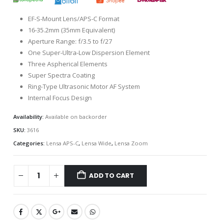
EF-S-Mount Lens/APS-C Format
16-35.2mm (35mm Equivalent)
Aperture Range: f/3.5 to f/27
One Super-Ultra-Low Dispersion Element
Three Aspherical Elements
Super Spectra Coating
Ring-Type Ultrasonic Motor AF System
Internal Focus Design
Availability:
Available on backorder
SKU:
3616
Categories:
Lensa APS-C
,
Lensa Wide
,
Lensa Zoom
ADD TO CART