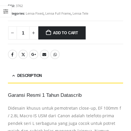
SKU:
3762
Categories:
Lensa Fixed
,
Lensa Full Frame
,
Lensa Tele
ADD TO CART
DESCRIPTION
Garansi Resmi 1 Tahun Datascrib
Didesain khusus untuk pemotretan close-up, EF 100mm f
/ 2.8L Macro IS USM dari Canon adalah telefoto prima
pendek seri L serbaguna yang juga cocok untuk potret
wajah dan subjek kelas menengah lainnya. Namun,