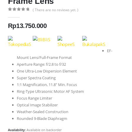
Frame Lens
( There are no reviews yet. )
0
out of 5
Rp
13.750.000
EF-
Mount Lens/Full-Frame Format
Aperture Range: f/2.8 to f/32
One Ultra-Low Dispersion Element
Super Spectra Coating
1:1 Magnification, 11.8″ Min. Focus
Ring-Type Ultrasonic Motor AF System
Focus Range Limiter
Optical Image Stabilizer
Weather-Sealed Construction
Rounded 9-Blade Diaphragm
Availability:
Available on backorder