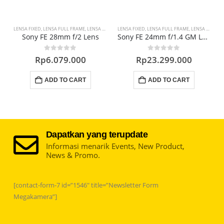
LENSA FIXED
,
LENSA WIDE
,
LENSA FULL FRAME
,
PROMO LENSA
,
LENSA WIDE
,
PROMO LENSA
LENSA FIXED
,
LENSA FULL FRAME
,
LENSA WIDE
,
P
L
Sony FE 28mm f/2 Lens
Sony FE 24mm f/1.4 GM Lens
0
out of 5
0
out of 5
Rp
6.079.000
Rp
23.299.000
ADD TO CART
ADD TO CART
Dapatkan yang terupdate
Informasi menarik Events, New Product,
News & Promo.
[contact-form-7 id=”1546″ title=”Newsletter Form
Megakamera”]