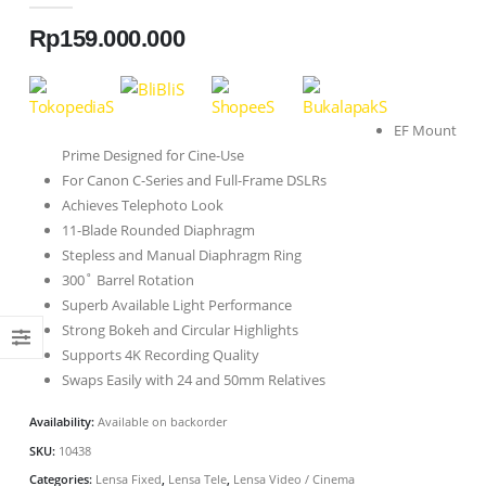
Rp
159.000.000
EF Mount
Prime Designed for Cine-Use
For Canon C-Series and Full-Frame DSLRs
Achieves Telephoto Look
11-Blade Rounded Diaphragm
Stepless and Manual Diaphragm Ring
300˚ Barrel Rotation
Superb Available Light Performance
Strong Bokeh and Circular Highlights
Supports 4K Recording Quality
Swaps Easily with 24 and 50mm Relatives
Availability:
Available on backorder
SKU:
10438
Categories:
Lensa Fixed
,
Lensa Tele
,
Lensa Video / Cinema