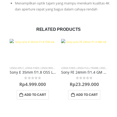
Menampilkan optik tajam yang mampu merekam kualitas 4K
dan aperture cepat yang bagus dalam cahaya rendah
RELATED PRODUCTS
LENSA APS-C
,
LENSA FIXED
,
LENSA WIDE
,
PROMO LENSA
LENSA FIXED
,
LENSA FULL FRAME
,
LENSA WIDE
LEN
,
P
Sony E 35mm f/1.8 OSS Lens
Sony FE 24mm f/1.4 GM Lens
0
out of 5
0
out of 5
Rp
4.999.000
Rp
23.299.000
ADD TO CART
ADD TO CART