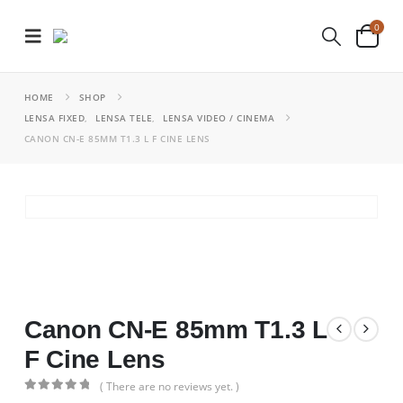
0
HOME
SHOP
LENSA FIXED
,
LENSA TELE
,
LENSA VIDEO / CINEMA
CANON CN-E 85MM T1.3 L F CINE LENS
Canon CN-E 85mm T1.3 L
F Cine Lens
( There are no reviews yet. )
0
out of 5