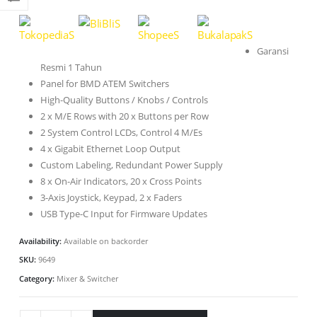
Garansi
Resmi 1 Tahun
Panel for BMD ATEM Switchers
High-Quality Buttons / Knobs / Controls
2 x M/E Rows with 20 x Buttons per Row
2 System Control LCDs, Control 4 M/Es
4 x Gigabit Ethernet Loop Output
Custom Labeling, Redundant Power Supply
8 x On-Air Indicators, 20 x Cross Points
3-Axis Joystick, Keypad, 2 x Faders
USB Type-C Input for Firmware Updates
Availability:
Available on backorder
SKU:
9649
Category:
Mixer & Switcher