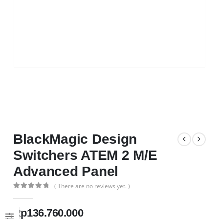
BlackMagic Design
Switchers ATEM 2 M/E
Advanced Panel
( There are no reviews yet. )
0
out of 5
Rp
136.760.000