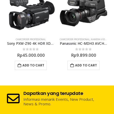
CAMCORDER PROFESSIONAL
CAMCORDER PROFESSIONAL
,
KAMERA VIDEO
AM Super 35mm Compact Camcorder
Sony PXW-Z90 4K HDR XDCAM Camcorder
Panasonic HC-MDH3 AVCHD Shoulder Mount Camcorder
0
out of 5
0
out of 5
Rp
45.000.000
Rp
9.899.000
ADD TO CART
ADD TO CART
Dapatkan yang terupdate
Informasi menarik Events, New Product,
News & Promo.