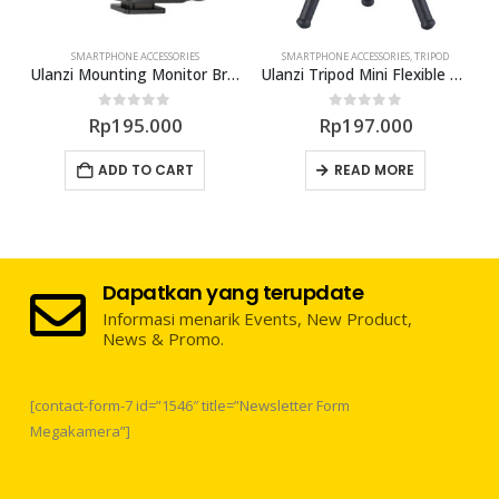
SMARTPHONE ACCESSORIES
SMARTPHONE ACCESSORIES
,
TRIPOD
in1 TT20
Ulanzi Mounting Monitor Bracket Holder R007
Ulanzi Tripod Mini Flexible + Ballhead MT-07
0
out of 5
0
out of 5
Rp
195.000
Rp
197.000
ADD TO CART
READ MORE
Dapatkan yang terupdate
Informasi menarik Events, New Product,
News & Promo.
[contact-form-7 id=”1546″ title=”Newsletter Form
Megakamera”]