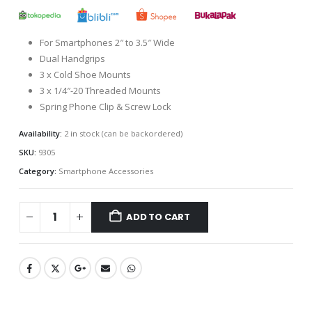
For Smartphones 2″ to 3.5″ Wide
Dual Handgrips
3 x Cold Shoe Mounts
3 x 1/4″-20 Threaded Mounts
Spring Phone Clip & Screw Lock
Availability:
2 in stock (can be backordered)
SKU:
9305
Category:
Smartphone Accessories
ADD TO CART