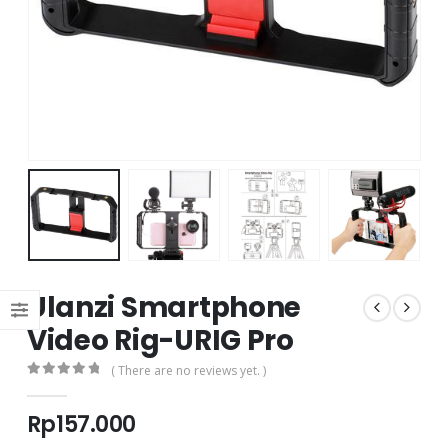
Ulanzi Smartphone
Video Rig-URIG Pro
( There are no reviews yet. )
0
out of 5
Rp
157.000