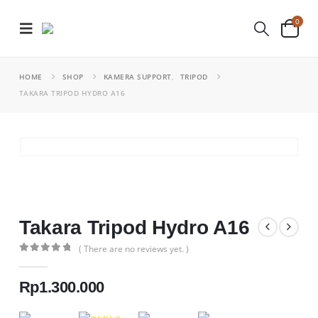
0
HOME
SHOP
KAMERA SUPPORT
,
TRIPOD
TAKARA TRIPOD HYDRO A16
Takara Tripod Hydro A16
( There are no reviews yet. )
0
out of 5
Rp
1.300.000