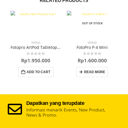
RELATED PRODUCTS
OUT OF STOCK
TRIPOD
TRIPOD
Fotopro ArtPod Tabletop Tripod
FotoPro P-4 Mini
0
out of 5
0
out of 5
Rp
1.950.000
Rp
1.600.000
ADD TO CART
READ MORE
Dapatkan yang terupdate
Informasi menarik Events, New Product,
News & Promo.