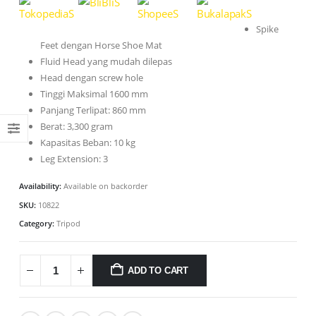
Spike
Feet dengan Horse Shoe Mat
Fluid Head yang mudah dilepas
Head dengan screw hole
Tinggi Maksimal 1600 mm
Panjang Terlipat: 860 mm
Berat: 3,300 gram
Kapasitas Beban: 10 kg
Leg Extension: 3
Availability:
Available on backorder
SKU:
10822
Category:
Tripod
ADD TO CART
0