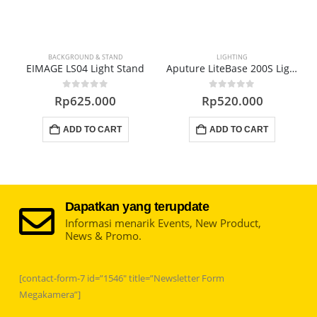
BACKGROUND & STAND
LIGHTING
ckground Stand BSK-1
EIMAGE LS04 Light Stand
Aputure LiteBase 200S Light Stand
0
out of 5
0
out of 5
Rp
625.000
Rp
520.000
ADD TO CART
ADD TO CART
Dapatkan yang terupdate
Informasi menarik Events, New Product,
News & Promo.
[contact-form-7 id=”1546″ title=”Newsletter Form
Megakamera”]