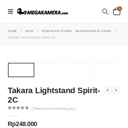
0
HOME
SHOP
PERALATAN STUDIO
,
BACKGROUND & STAND
TAKARA LIGHTSTAND SPIRIT-2C
Takara Lightstand Spirit-
2C
( There are no reviews yet. )
0
out of 5
Rp
248.000