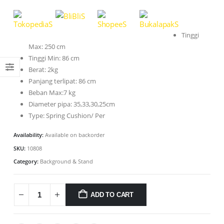
Tinggi
Max: 250 cm
Tinggi Min: 86 cm
Berat: 2kg
Panjang terlipat: 86 cm
Beban Max:7 kg
Diameter pipa: 35,33,30,25cm
Type: Spring Cushion/ Per
Availability:
Available on backorder
SKU:
10808
Category:
Background & Stand
ADD TO CART