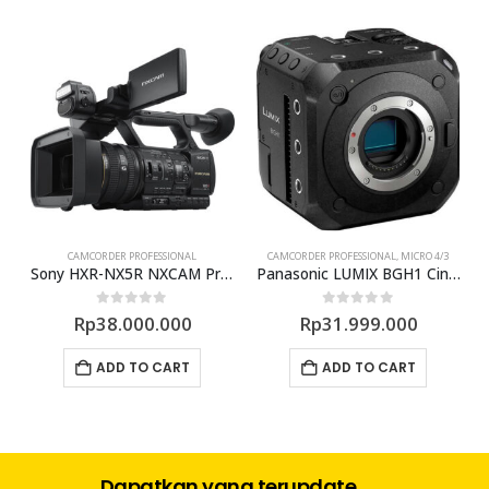
CAMCORDER PROFESSIONAL
CAMCORDER PROFESSIONAL
,
MICRO 4/3
nal Hand Held Camcorder
Sony HXR-NX5R NXCAM Professional Camcorder
Panasonic LUMIX BGH1 Cinema 4K Box Camera
0
out of 5
0
out of 5
Rp
38.000.000
Rp
31.999.000
ADD TO CART
ADD TO CART
Dapatkan yang terupdate