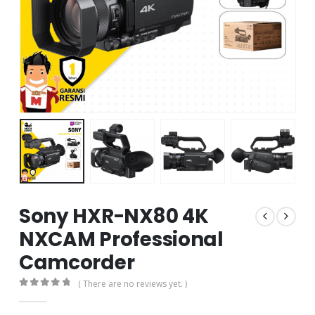
Sony HXR-NX80 4K
NXCAM Professional
Camcorder
( There are no reviews yet. )
0
out of 5