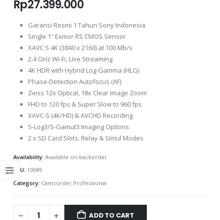
Rp
27.399.000
Garansi Resmi 1 Tahun Sony Indonesia
Single 1″ Exmor RS CMOS Sensor
XAVC S 4K (3840 x 2160) at 100 Mb/s
2.4 GHz Wi-Fi, Live Streaming
4K HDR with Hybrid Log-Gamma (HLG)
Phase-Detection Autofocus (AF)
Zeiss 12x Optical, 18x Clear Image Zoom
FHD to 120 fps & Super Slow to 960 fps
XAVC-S (4K/HD) & AVCHD Recording
S-Log3/S-Gamut3 Imaging Options
2 x SD Card Slots, Relay & Simul Modes
Availability:
Available on backorder
SKU:
10049
Category:
Camcorder Professional
ADD TO CART