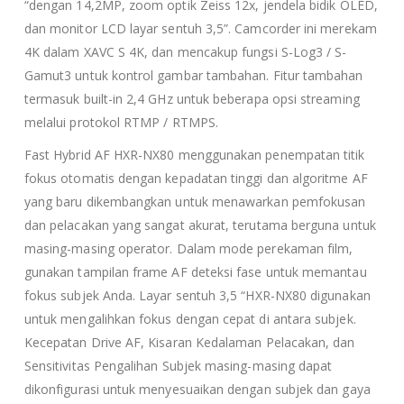
“dengan 14,2MP, zoom optik Zeiss 12x, jendela bidik OLED,
dan monitor LCD layar sentuh 3,5”. Camcorder ini merekam
4K dalam XAVC S 4K, dan mencakup fungsi S-Log3 / S-
Gamut3 untuk kontrol gambar tambahan. Fitur tambahan
termasuk built-in 2,4 GHz untuk beberapa opsi streaming
melalui protokol RTMP / RTMPS.
Fast Hybrid AF HXR-NX80 menggunakan penempatan titik
fokus otomatis dengan kepadatan tinggi dan algoritme AF
yang baru dikembangkan untuk menawarkan pemfokusan
dan pelacakan yang sangat akurat, terutama berguna untuk
masing-masing operator. Dalam mode perekaman film,
gunakan tampilan frame AF deteksi fase untuk memantau
fokus subjek Anda. Layar sentuh 3,5 “HXR-NX80 digunakan
untuk mengalihkan fokus dengan cepat di antara subjek.
Kecepatan Drive AF, Kisaran Kedalaman Pelacakan, dan
Sensitivitas Pengalihan Subjek masing-masing dapat
dikonfigurasi untuk menyesuaikan dengan subjek dan gaya