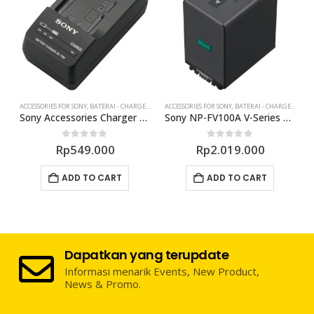
ACCESSORIES FOR SONY
,
BATERAI - CHARGER - DC COUPLER
ACCESSORIES FOR SONY
,
BATERAI - CHARGER - DC COUPLER
A
KA-FGP1 Finger Grip
Sony Accessories Charger BC-TRV for P, H, V Series
Sony NP-FV100A V-Series Rechargeable Battery Pack
0
out of 5
0
out of 5
Rp
549.000
Rp
2.019.000
ADD TO CART
ADD TO CART
Dapatkan yang terupdate
Informasi menarik Events, New Product,
News & Promo.