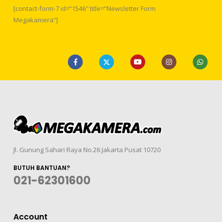
[contact-form-7 id=”1546″ title=”Newsletter Form
Megakamera”]
Jl. Gunung Sahari Raya No.26 Jakarta Pusat 10720
BUTUH BANTUAN?
021-62301600
Account