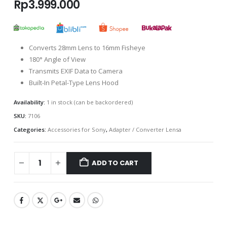
Rp
3.999.000
Converts 28mm Lens to 16mm Fisheye
180° Angle of View
Transmits EXIF Data to Camera
Built-In Petal-Type Lens Hood
Availability:
1 in stock (can be backordered)
SKU:
7106
Categories:
Accessories for Sony
,
Adapter / Converter Lensa
ADD TO CART