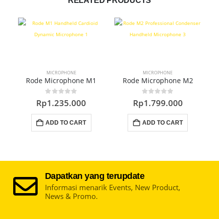
RELATED PRODUCTS
MICROPHONE
MICROPHONE
Rode Microphone M1
Rode Microphone M2
0
out of 5
0
out of 5
Rp
1.235.000
Rp
1.799.000
ADD TO CART
ADD TO CART
Dapatkan yang terupdate
Informasi menarik Events, New Product,
News & Promo.