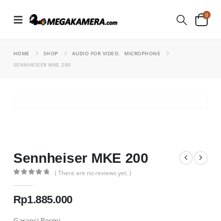
0
HOME
SHOP
AUDIO FOR VIDEO
,
MICROPHONE
SENNHEISER MKE 200
Sennheiser MKE 200
( There are no reviews yet. )
0
out of 5
Rp
1.885.000
Garansi Resmi