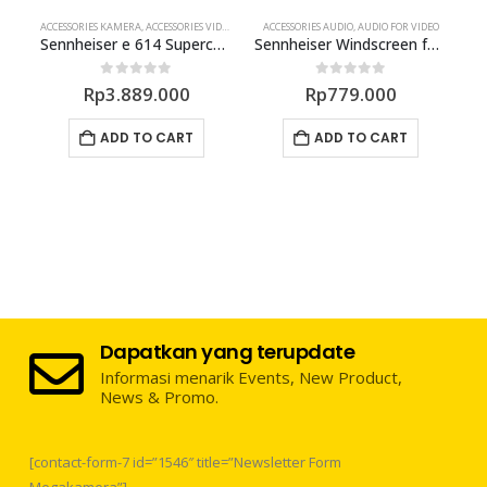
ACCESSORIES KAMERA
,
ACCESSORIES VIDEO
,
AUDIO FOR VIDEO
ACCESSORIES AUDIO
,
MICROPHONE
,
AUDIO FOR VIDEO
Sennheiser e 614 Supercardioid Condenser Microphone
Sennheiser Windscreen for MK 4
0
out of 5
0
out of 5
Rp
3.889.000
Rp
779.000
ADD TO CART
ADD TO CART
Dapatkan yang terupdate
Informasi menarik Events, New Product,
News & Promo.
[contact-form-7 id=”1546″ title=”Newsletter Form
Megakamera”]