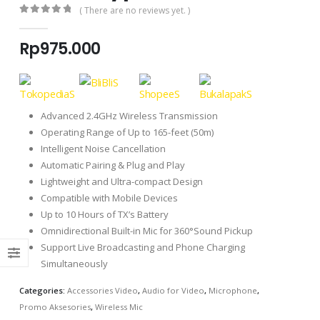
( There are no reviews yet. )
0
out of 5
Rp
975.000
Advanced 2.4GHz Wireless Transmission
Operating Range of Up to 165-feet (50m)
Intelligent Noise Cancellation
Automatic Pairing & Plug and Play
Lightweight and Ultra-compact Design
Compatible with Mobile Devices
Up to 10 Hours of TX’s Battery
Omnidirectional Built-in Mic for 360°Sound Pickup
Support Live Broadcasting and Phone Charging
Simultaneously
Categories:
Accessories Video
,
Audio for Video
,
Microphone
,
Promo Aksesories
,
Wireless Mic