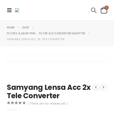
0
HOME
SHOP
FILTERS & ADAPTERS
,
FILTER ACC/CONVERTER/ADAPTER
SAMYANG LENSA ACC 2X TELE CONVERTER
Samyang Lensa Acc 2x
Tele Converter
( There are no reviews yet. )
0
out of 5