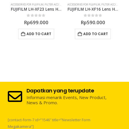
ACCESSORIES FOR FUJIFILM
,
FILTER ACC/CONVERTER/ADAPTER
ACCESSORIES FOR FUJIFILM
,
FILTER ACC/CONVERTER/ADAPTER
ACC
FUJIFILM LH-XF23 Lens Hood for XF 23mm f/1.4 R
FUJIFILM LH-XF16 Lens Hood
0
out of 5
0
out of 5
Rp
699.000
Rp
590.000
ADD TO CART
ADD TO CART
Dapatkan yang terupdate
Informasi menarik Events, New Product,
News & Promo.
[contact-form-7 id=”1546″ title=”Newsletter Form
Megakamera”]