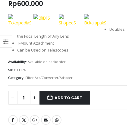
Rp
600.000
Doubles
the Focal Length of Any Lens
T-Mount Attachment
Can be Used on Telescopes
Availability:
Available on backorder
SKU:
11174
Category:
Filter Acc/Converter/Adapter
ADD TO CART