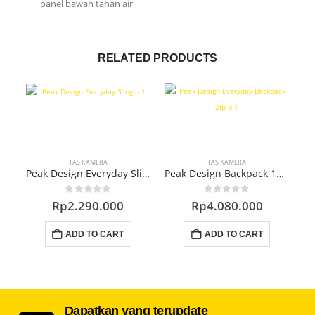
panel bawah tahan air
RELATED PRODUCTS
TAS KAMERA
TAS KAMERA
Peak Design Everyday Sling 6L V2 Black
Peak Design Backpack 15L Zip V2 Black
0
out of 5
0
out of 5
Rp
2.290.000
Rp
4.080.000
ADD TO CART
ADD TO CART
Dapatkan yang terupdate