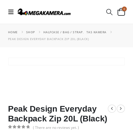
0
HOME
SHOP
HALFCASE / BAG / STRAP
,
TAS KAMERA
PEAK DESIGN EVERYDAY BACKPACK ZIP 20L (BLACK)
Peak Design Everyday
Backpack Zip 20L (Black)
( There are no reviews yet. )
0
out of 5