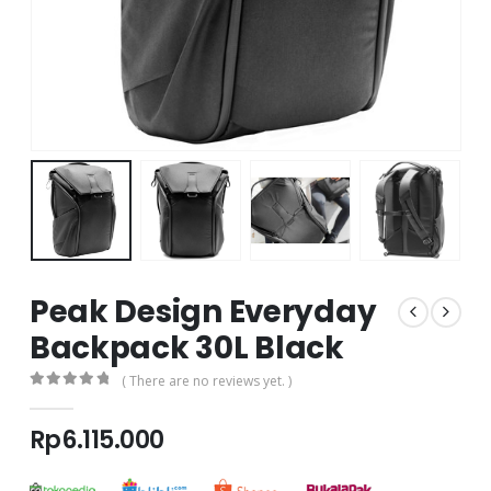
Peak Design Everyday
Backpack 30L Black
( There are no reviews yet. )
0
out of 5
Rp
6.115.000