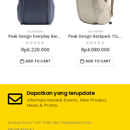
TAS KAMERA
TAS KAMERA
 2L Pouch (Sage)
Peak Design Everyday Backpack v2 30L – Midnight
Peak Design Backpack 15L Zip V2 Bone
0
out of 5
0
out of 5
Rp
6.220.000
Rp
4.080.000
ADD TO CART
ADD TO CART
Dapatkan yang terupdate
Informasi menarik Events, New Product,
News & Promo.
[contact-form-7 id=”1546″ title=”Newsletter Form
Megakamera”]