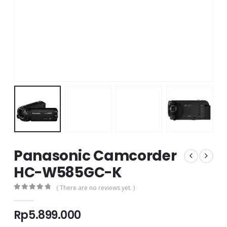
Panasonic Camcorder
HC-W585GC-K
( There are no reviews yet. )
0
out of 5
Rp
5.899.000