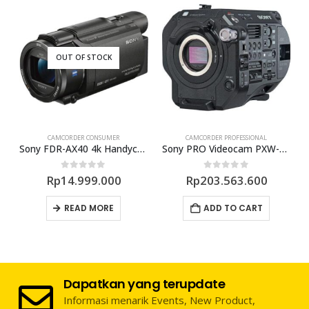
OUT OF STOCK
CAMCORDER CONSUMER
CAMCORDER PROFESSIONAL
05 Camcorder
Sony FDR-AX40 4k Handycam Camcorder
Sony PRO Videocam PXW-FS7M2
0
out of 5
0
out of 5
Rp
14.999.000
Rp
203.563.600
READ MORE
ADD TO CART
Dapatkan yang terupdate
Informasi menarik Events, New Product,