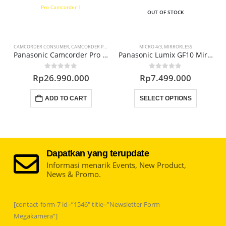
OUT OF STOCK
CAMCORDER CONSUMER
,
CAMCORDER PROFESSIONAL
MICRO 4/3
,
MIRRORLESS
ecorder
Panasonic Camcorder Pro HC-X1500
Panasonic Lumix GF10 Mirrorless Camera
0
out of 5
0
out of 5
Rp
26.990.000
Rp
7.499.000
This product has multiple variants. The options may be chosen on the product page
ADD TO CART
SELECT OPTIONS
Dapatkan yang terupdate
Informasi menarik Events, New Product,
News & Promo.
[contact-form-7 id=”1546″ title=”Newsletter Form
Megakamera”]