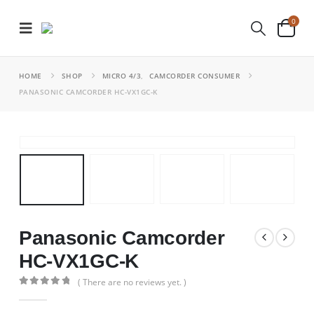
0
HOME
SHOP
MICRO 4/3
,
CAMCORDER CONSUMER
PANASONIC CAMCORDER HC-VX1GC-K
Panasonic Camcorder
HC-VX1GC-K
( There are no reviews yet. )
0
out of 5