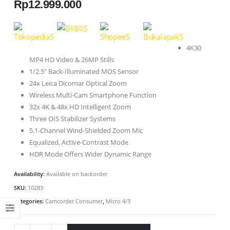
Rp
12.999.000
4K30
MP4 HD Video & 26MP Stills
1/2.5″ Back-Illuminated MOS Sensor
24x Leica Dicomar Optical Zoom
Wireless Multi-Cam Smartphone Function
32x 4K & 48x HD Intelligent Zoom
Three OIS Stabilizer Systems
5.1-Channel Wind-Shielded Zoom Mic
Equalized, Active-Contrast Mode
HDR Mode Offers Wider Dynamic Range
Availability:
Available on backorder
SKU:
10283
Categories:
Camcorder Consumer
,
Micro 4/3