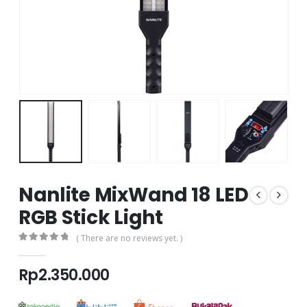
Nanlite MixWand 18 LED
RGB Stick Light
( There are no reviews yet. )
0
out of 5
Rp
2.350.000