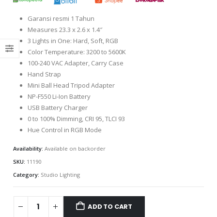
Garansi resmi 1 Tahun
Measures 23.3 x 2.6 x 1.4″
3 Lights in One: Hard, Soft, RGB
Color Temperature: 3200 to 5600K
100-240 VAC Adapter, Carry Case
Hand Strap
Mini Ball Head Tripod Adapter
NP-F550 Li-Ion Battery
USB Battery Charger
0 to 100% Dimming, CRI 95, TLCI 93
Hue Control in RGB Mode
Availability:
Available on backorder
SKU:
11190
Category:
Studio Lighting
ADD TO CART