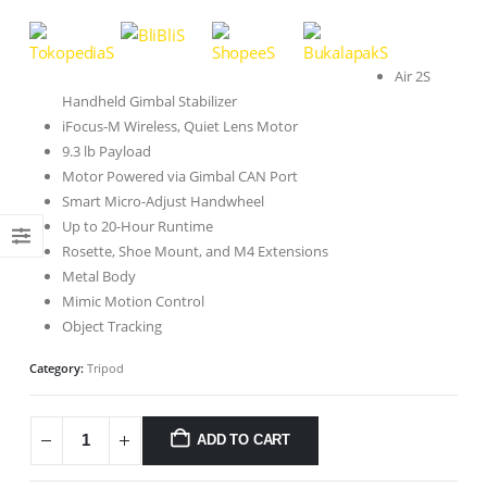
Air 2S
Handheld Gimbal Stabilizer
iFocus-M Wireless, Quiet Lens Motor
9.3 lb Payload
Motor Powered via Gimbal CAN Port
Smart Micro-Adjust Handwheel
Up to 20-Hour Runtime
Rosette, Shoe Mount, and M4 Extensions
Metal Body
Mimic Motion Control
Object Tracking
Category:
Tripod
ADD TO CART