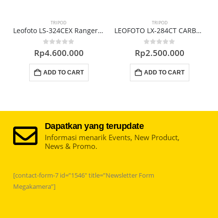
TRIPOD
TRIPOD
-02 Tripod Table
Leofoto LS-324CEX Ranger Series Carbon Fiber Tripod
LEOFOTO LX-284CT CARBON FIBER TRIPOD
0
out of 5
0
out of 5
Rp
4.600.000
Rp
2.500.000
ADD TO CART
ADD TO CART
Dapatkan yang terupdate
Informasi menarik Events, New Product,
News & Promo.
[contact-form-7 id=”1546″ title=”Newsletter Form
Megakamera”]