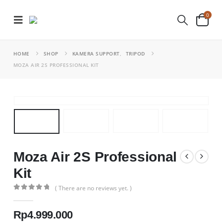
0
HOME
SHOP
KAMERA SUPPORT
,
TRIPOD
MOZA AIR 2S PROFESSIONAL KIT
Moza Air 2S Professional
Kit
( There are no reviews yet. )
0
out of 5
Rp
4.999.000