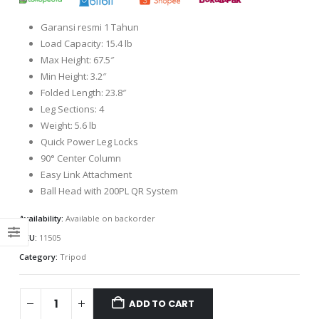
Garansi resmi 1 Tahun
Load Capacity: 15.4 lb
Max Height: 67.5″
Min Height: 3.2″
Folded Length: 23.8″
Leg Sections: 4
Weight: 5.6 lb
Quick Power Leg Locks
90° Center Column
Easy Link Attachment
Ball Head with 200PL QR System
Availability:
Available on backorder
SKU:
11505
Category:
Tripod
ADD TO CART