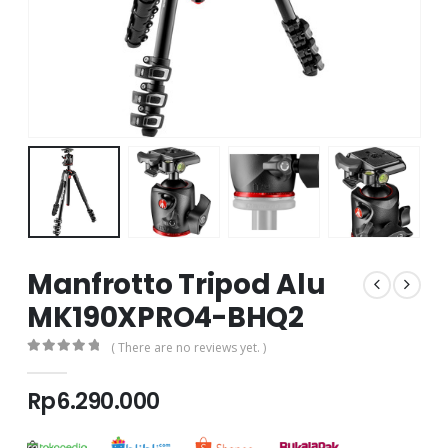
Manfrotto Tripod Alu
MK190XPRO4-BHQ2
( There are no reviews yet. )
0
out of 5
Rp
6.290.000