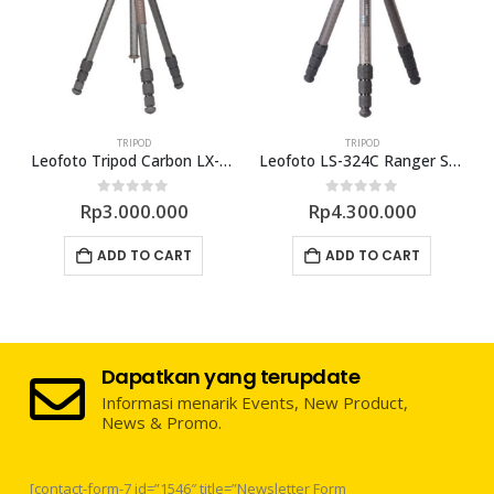
TRIPOD
TRIPOD
Leofoto Tripod Carbon LX-254CT +XB32
Leofoto LS-324C Ranger Series Tripod and LH-40 ball Head
0
out of 5
0
out of 5
Rp
3.000.000
Rp
4.300.000
ADD TO CART
ADD TO CART
Dapatkan yang terupdate
Informasi menarik Events, New Product,
News & Promo.
[contact-form-7 id=”1546″ title=”Newsletter Form