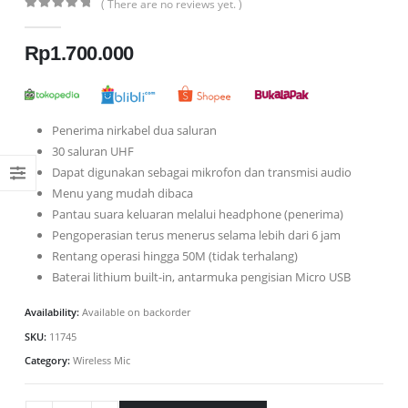
( There are no reviews yet. )
0
out of 5
Rp
1.700.000
Penerima nirkabel dua saluran
30 saluran UHF
Dapat digunakan sebagai mikrofon dan transmisi audio
Menu yang mudah dibaca
Pantau suara keluaran melalui headphone (penerima)
Pengoperasian terus menerus selama lebih dari 6 jam
Rentang operasi hingga 50M (tidak terhalang)
Baterai lithium built-in, antarmuka pengisian Micro USB
Availability:
Available on backorder
SKU:
11745
Category:
Wireless Mic