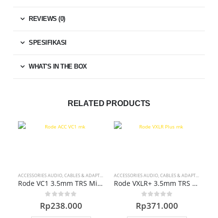
REVIEWS (0)
SPESIFIKASI
WHAT'S IN THE BOX
RELATED PRODUCTS
ACCESSORIES AUDIO
,
CABLES & ADAPTERS
ACCESSORIES AUDIO
,
CABLES & ADAPTERS
ACC
Rode VC1 3.5mm TRS Microphone Extension Cable
Rode VXLR+ 3.5mm TRS Female to XLR Male Adapter (+48V)
0
out of 5
0
out of 5
Rp
238.000
Rp
371.000