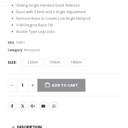
through
Sliding Single Handed Quick Release
Rp2.850.00
Base with 3 Feet and 3 Angle Adjustment
Remove Base to Create Low Angle Minipod
0-90-Degree Base Tilt
Buckle-Type Leg Locks
SKU:
7349-I
Category:
Monopod
SIZE
120cm
150cm
180cm
ADD TO CART
DESCRIPTION