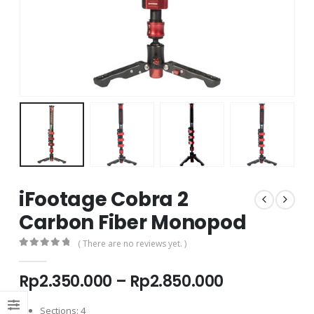
iFootage Cobra 2
Carbon Fiber Monopod
( There are no reviews yet. )
0
out of 5
Price
Rp
2.350.000
–
Rp
2.850.000
range:
Rp2.350.00
Sections: 4