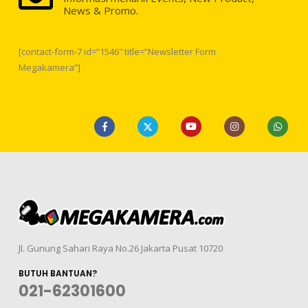
News & Promo.
[contact-form-7 id=”1546″ title=”Newsletter Form
Megakamera”]
Jl. Gunung Sahari Raya No.26 Jakarta Pusat 10720
BUTUH BANTUAN?
021-62301600