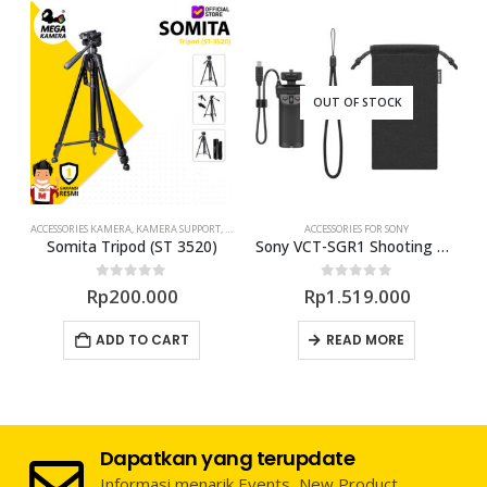
OUT OF STOCK
ACCESSORIES KAMERA
,
KAMERA SUPPORT
,
TRIPOD
ACCESSORIES FOR SONY
Somita Tripod (ST 3520)
Sony VCT-SGR1 Shooting Grip
0
out of 5
0
out of 5
Rp
200.000
Rp
1.519.000
e
e:
uct page
ADD TO CART
READ MORE
900.000
ough
250.000
Dapatkan yang terupdate
Informasi menarik Events, New Product,