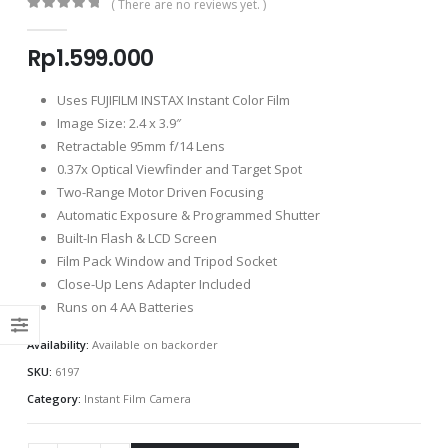
( There are no reviews yet. )
0
out of 5
Rp
1.599.000
Uses FUJIFILM INSTAX Instant Color Film
Image Size: 2.4 x 3.9″
Retractable 95mm f/14 Lens
0.37x Optical Viewfinder and Target Spot
Two-Range Motor Driven Focusing
Automatic Exposure & Programmed Shutter
Built-In Flash & LCD Screen
Film Pack Window and Tripod Socket
Close-Up Lens Adapter Included
Runs on 4 AA Batteries
Availability:
Available on backorder
SKU:
6197
Category:
Instant Film Camera