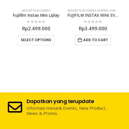
INSTANT FILM CAMERA
INSTANT FILM CAMERA
,
KAMERA
,
KAMERA FOTO
Fujifilm Instax Mini Liplay
FUJIFILM INSTAX MINI EVO Instant Film Camera
F
0
out of 5
0
out of 5
Rp
2.499.000
Rp
3.499.000
This product has multiple variants. The options may be chosen on the product page
SELECT OPTIONS
ADD TO CART
Dapatkan yang terupdate
Informasi menarik Events, New Product,
News & Promo.