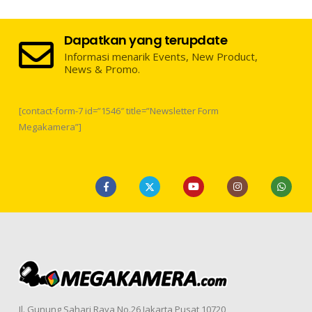
Dapatkan yang terupdate
Informasi menarik Events, New Product,
News & Promo.
[contact-form-7 id=”1546″ title=”Newsletter Form
Megakamera”]
Jl. Gunung Sahari Raya No.26 Jakarta Pusat 10720