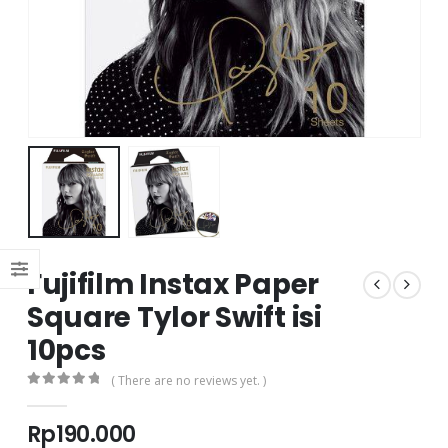
Fujifilm Instax Paper
Square Tylor Swift isi
10pcs
( There are no reviews yet. )
0
out of 5
Rp
190.000