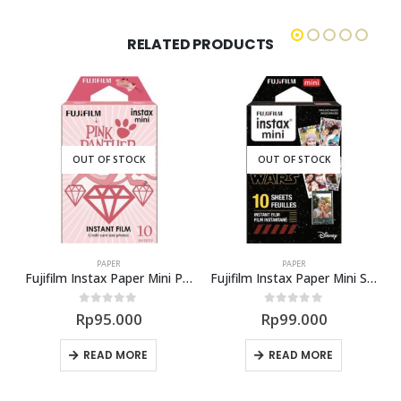
RELATED PRODUCTS
OUT OF STOCK
OUT OF STOCK
PAPER
PAPER
Fujifilm Instax Paper Mini Pink Panther
Fujifilm Instax Paper Mini Star Wars9
0
out of 5
0
out of 5
Rp
95.000
Rp
99.000
READ MORE
READ MORE