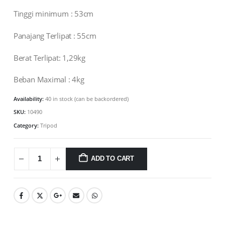
Tinggi minimum : 53cm
Panajang Terlipat : 55cm
Berat Terlipat: 1,29kg
Beban Maximal : 4kg
Availability:
40 in stock (can be backordered)
SKU:
10490
Category:
Tripod
ADD TO CART