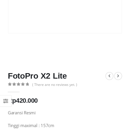
FotoPro X2 Lite
( There are no reviews yet. )
0
out of 5
Rp
420.000
Garansi Resmi
Tinggi maximal : 157cm