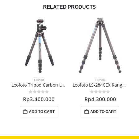
RELATED PRODUCTS
TRIPOD
TRIPOD
Leofoto Tripod Carbon LS-284C + NB-40
Leofoto LS-284CEX Ranger Series Carbon Fiber Tripod
0
out of 5
0
out of 5
Rp
3.400.000
Rp
4.300.000
ADD TO CART
ADD TO CART