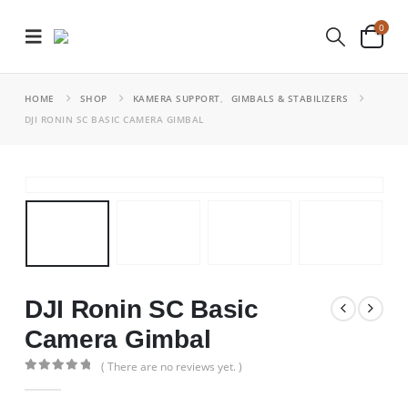
0
HOME
SHOP
KAMERA SUPPORT
,
GIMBALS & STABILIZERS
DJI RONIN SC BASIC CAMERA GIMBAL
DJI Ronin SC Basic
Camera Gimbal
( There are no reviews yet. )
0
out of 5