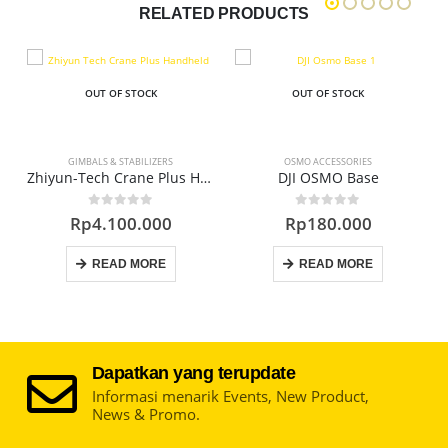
RELATED PRODUCTS
OUT OF STOCK
OUT OF STOCK
S
OSMO ACCESSORIES
GIMBALS & STABILIZERS
Zhiyun-Tech Crane Plus Handheld Gimbal Stabilizer
DJI OSMO Base
DJI RS 2 Gimbal 
0
out of 5
0
out of 5
Rp
180.000
Rp
13.999.000
READ MORE
READ MORE
Dapatkan yang terupdate
Informasi menarik Events, New Product,
News & Promo.