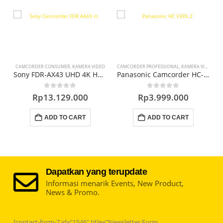
CAMCORDER CONSUMER
,
KAMERA VIDEO
CAMCORDER PROFESSIONAL
,
KAMERA VIDEO
k)
Sony FDR-AX43 UHD 4K Handycam Camcorder
Panasonic Camcorder HC-V385GC-K
0
out of 5
0
out of 5
Rp
13.129.000
Rp
3.999.000
ADD TO CART
ADD TO CART
Dapatkan yang terupdate
Informasi menarik Events, New Product,
News & Promo.
[contact-form-7 id=”1546″ title=”Newsletter Form