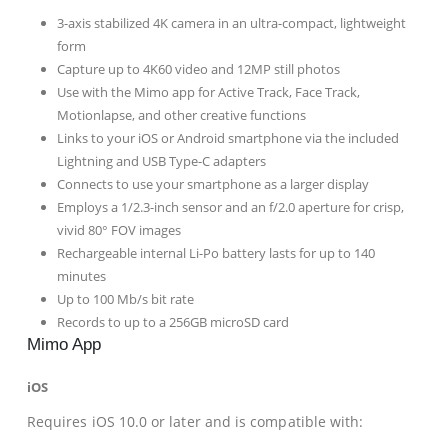
3-axis stabilized 4K camera in an ultra-compact, lightweight
form
Capture up to 4K60 video and 12MP still photos
Use with the Mimo app for Active Track, Face Track,
Motionlapse, and other creative functions
Links to your iOS or Android smartphone via the included
Lightning and USB Type-C adapters
Connects to use your smartphone as a larger display
Employs a 1/2.3-inch sensor and an f/2.0 aperture for crisp,
vivid 80° FOV images
Rechargeable internal Li-Po battery lasts for up to 140
minutes
Up to 100 Mb/s bit rate
Records to up to a 256GB microSD card
Mimo App
iOS
Requires iOS 10.0 or later and is compatible with: