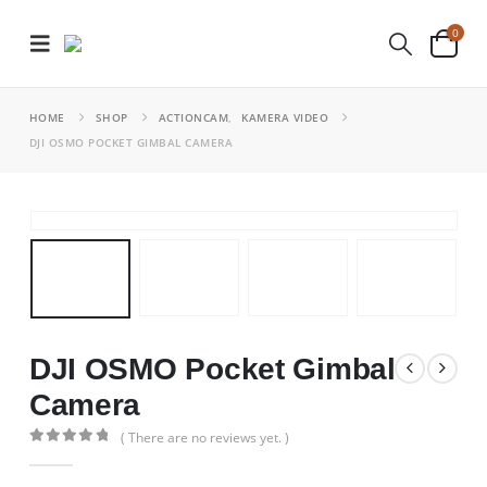
0
HOME
SHOP
ACTIONCAM
,
KAMERA VIDEO
DJI OSMO POCKET GIMBAL CAMERA
DJI OSMO Pocket Gimbal
Camera
( There are no reviews yet. )
0
out of 5