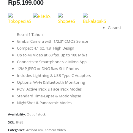
Rp
5.199.000
Garansi
Resmi 1 Tahun
Gimbal Camera with 1/2.3″ CMOS Sensor
Compact 4.1 oz, 4.8″ High Design
Up to 4K Video at 60 fps, up to 100 Mb/s
Connects to Smartphone via Mimo App
12MP JPEG or DNG Raw Still Photos
Includes Lightning & USB Type-C Adapters
Optional Wi-Fi & Bluetooth Monitoring
POV, ActiveTrack & FaceTrack Modes
Standard Time-Lapse & Motionlapse
NightShot & Panoramic Modes
Availability:
Out of stock
SKU:
8428
Categories:
ActionCam
,
Kamera Video