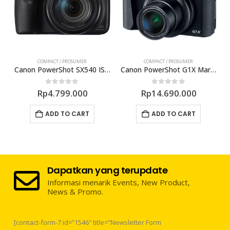
COMPACT / PROSUMER
COMPACT / PROSUMER
Compact Pocket Camera
Canon PowerShot SX540 IS Compact Pocket Camera
Canon PowerShot G1X Mark 3 Compact Pocket Camera
0
out of 5
0
out of 5
Rp
4.799.000
Rp
14.690.000
ADD TO CART
ADD TO CART
Dapatkan yang terupdate
Informasi menarik Events, New Product,
News & Promo.
[contact-form-7 id=”1546″ title=”Newsletter Form