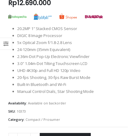
Rp
12.690.000
20.2MP 1″ Stacked CMOS Sensor
DIGIC 8 Image Processor
5x Optical Zoom f/1.8-2.8 Lens
24-120mm (35mm Equivalent)
2.36m-Dot Pop-Up Electronic Viewfinder
3.0″ 1.04m-Dot Tilting Touchscreen LCD
UHD 4K30p and Full HD 120p Video
20-fps Shooting, 30-fps Raw Burst Mode
Built-In Bluetooth and Wi-Fi
Manual Control Dials, Star Shooting Mode
Availability:
Available on backorder
SKU:
10373
Category:
Compact / Prosumer