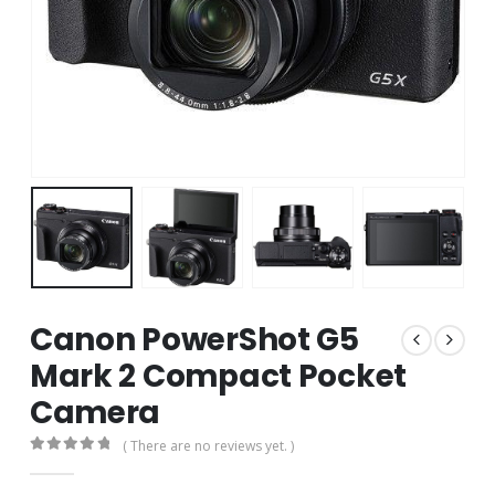
Canon PowerShot G5
Mark 2 Compact Pocket
Camera
( There are no reviews yet. )
0
out of 5