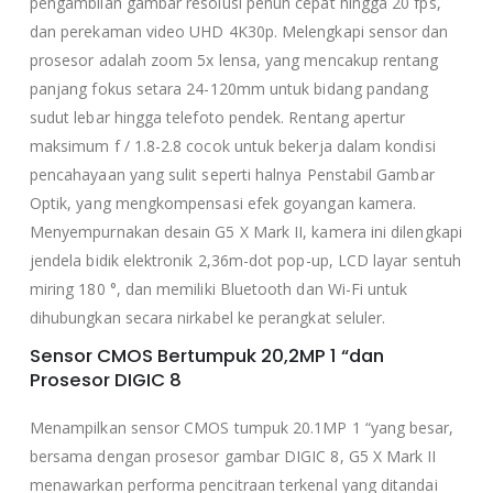
pengambilan gambar resolusi penuh cepat hingga 20 fps,
dan perekaman video UHD 4K30p. Melengkapi sensor dan
prosesor adalah zoom 5x lensa, yang mencakup rentang
panjang fokus setara 24-120mm untuk bidang pandang
sudut lebar hingga telefoto pendek. Rentang apertur
maksimum f / 1.8-2.8 cocok untuk bekerja dalam kondisi
pencahayaan yang sulit seperti halnya Penstabil Gambar
Optik, yang mengkompensasi efek goyangan kamera.
Menyempurnakan desain G5 X Mark II, kamera ini dilengkapi
jendela bidik elektronik 2,36m-dot pop-up, LCD layar sentuh
miring 180 °, dan memiliki Bluetooth dan Wi-Fi untuk
dihubungkan secara nirkabel ke perangkat seluler.
Sensor CMOS Bertumpuk 20,2MP 1 “dan
Prosesor DIGIC 8
Menampilkan sensor CMOS tumpuk 20.1MP 1 “yang besar,
bersama dengan prosesor gambar DIGIC 8, G5 X Mark II
menawarkan performa pencitraan terkenal yang ditandai