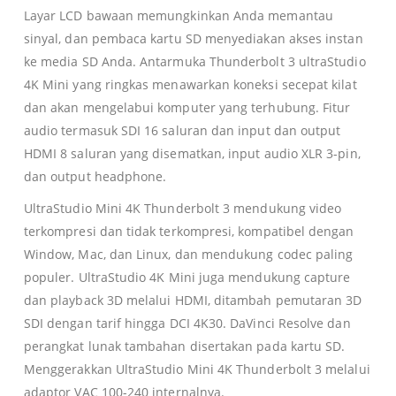
Layar LCD bawaan memungkinkan Anda memantau
sinyal, dan pembaca kartu SD menyediakan akses instan
0
ke media SD Anda. Antarmuka Thunderbolt 3 ultraStudio
4K Mini yang ringkas menawarkan koneksi secepat kilat
0
dan akan mengelabui komputer yang terhubung. Fitur
audio termasuk SDI 16 saluran dan input dan output
HDMI 8 saluran yang disematkan, input audio XLR 3-pin,
dan output headphone.
UltraStudio Mini 4K Thunderbolt 3 mendukung video
terkompresi dan tidak terkompresi, kompatibel dengan
Window, Mac, dan Linux, dan mendukung codec paling
populer. UltraStudio 4K Mini juga mendukung capture
dan playback 3D melalui HDMI, ditambah pemutaran 3D
SDI dengan tarif hingga DCI 4K30. DaVinci Resolve dan
perangkat lunak tambahan disertakan pada kartu SD.
Menggerakkan UltraStudio Mini 4K Thunderbolt 3 melalui
adaptor VAC 100-240 internalnya.