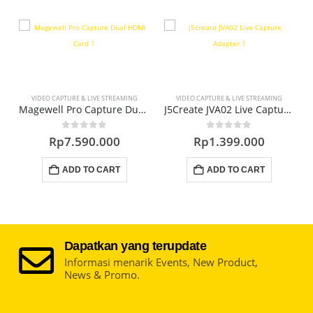
VIDEO CAPTURE & LIVE STREAMING
VIDEO CAPTURE & LIVE STREAMING
+
Magewell Pro Capture Dual HDMI Card (2 Channel)
J5Create JVA02 Live Capture HDMI to USB-C
0
out of 5
0
out of 5
Rp
7.590.000
Rp
1.399.000
ADD TO CART
ADD TO CART
Dapatkan yang terupdate
Informasi menarik Events, New Product,
News & Promo.