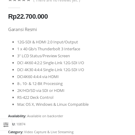
( There are no reviews yet. )
0
out of 5
Rp
22.700.000
Garansi Resmi
12G-SDI & HDMI 2.0 Input/Output
1 x 40 Gb/s Thunderbolt 3 Interface
3″ LCD Status/Preview Screen
DCI 4K60 4:2:2 Single-Link 12G-SDI I/O
DCI 4K30 4:4:4 Single-Link 12G-SDI I/O
DCI4K60 4:4:4 via HDMI
8-, 10- & 12-Bit Processing
2K/HD/SD via SDI or HDMI
RS-422 Deck Control
Mac OS X, Windows & Linux Compatible
Availability:
Available on backorder
SKU:
10874
Category:
Video Capture & Live Streaming