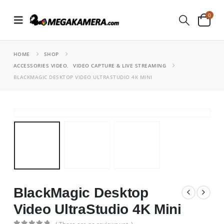
0
HOME
SHOP
ACCESSORIES VIDEO
,
VIDEO CAPTURE & LIVE STREAMING
BLACKMAGIC DESKTOP VIDEO ULTRASTUDIO 4K MINI
BlackMagic Desktop
Video UltraStudio 4K Mini