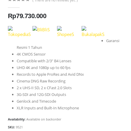
( There are no reviews yet. )
0
out of 5
Rp
79.730.000
Garansi
Resmi 1 Tahun
4K CMOS Sensor
Compatible with 2/3″ B4 Lenses
UHD 4K and 1080p up to 60 fps
Records to Apple ProRes and Avid DNx
Cinema DNG Raw Recording
2 x UHS-II SD, 2 x CFast 2.0 Slots
3G-SDI and 12G-SDI Outputs
Genlock and Timecode
XLR Inputs and Built-In Microphone
Availability:
Available on backorder
SKU:
9521