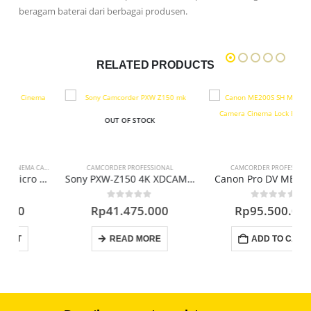
beragam baterai dari berbagai produsen.
RELATED PRODUCTS
OUT OF STOCK
CAMCORDER PROFESSIONAL
CAMCORDER PROFESSIONAL
ma Camera
Sony PXW-Z150 4K XDCAM Camcorder
Canon Pro DV ME200S-SH
0
out of 5
0
out of 5
Rp
41.475.000
Rp
95.500.000
READ MORE
ADD TO CART