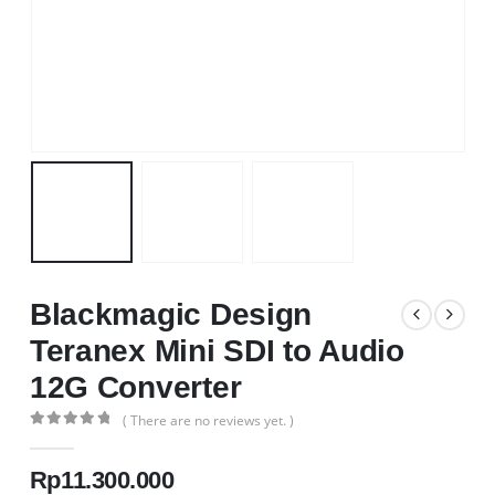
Blackmagic Design
Teranex Mini SDI to Audio
12G Converter
( There are no reviews yet. )
0
out of 5
Rp
11.300.000