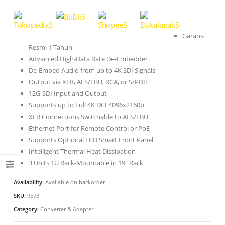
Garansi
Resmi 1 Tahun
Advanced High-Data Rate De-Embedder
De-Embed Audio from up to 4K SDI Signals
Output via XLR, AES/EBU, RCA, or S/PDIF
12G-SDI Input and Output
Supports up to Full 4K DCI 4096x2160p
XLR Connections Switchable to AES/EBU
Ethernet Port for Remote Control or PoE
Supports Optional LCD Smart Front Panel
Intelligent Thermal Heat Dissipation
3 Units 1U Rack-Mountable in 19″ Rack
Availability:
Available on backorder
SKU:
9573
Category:
Converter & Adapter