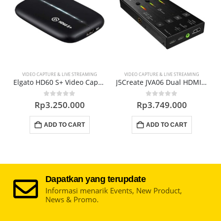
TREAMING
VIDEO CAPTURE & LIVE STREAMING
CONVERTER & ADAPTER
Elgato HD60 S+ Video Capture
J5Create JVA06 Dual HDMI to USB-C
0
out of 5
0
out of 5
00
Rp
3.749.000
Rp
11.300.000
RT
ADD TO CART
ADD TO CART
Dapatkan yang terupdate
Informasi menarik Events, New Product,
News & Promo.