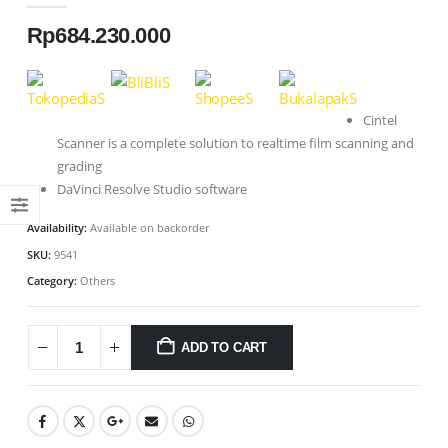
Rp
684.230.000
Cintel
Scanner is a complete solution to realtime film scanning and
grading
DaVinci Resolve Studio software
Availability:
Available on backorder
SKU:
9541
Category:
Others
ADD TO CART