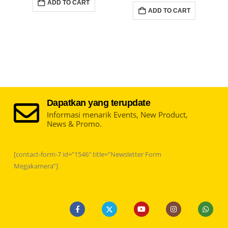
ADD TO CART
Rp3.040.0
is:
ADD TO CART
Rp2.799.
Dapatkan yang terupdate
Informasi menarik Events, New Product,
News & Promo.
[contact-form-7 id=”1546″ title=”Newsletter Form
Megakamera”]