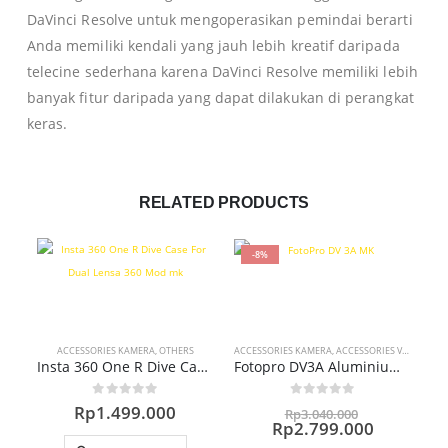
DaVinci Resolve untuk mengoperasikan pemindai berarti
Anda memiliki kendali yang jauh lebih kreatif daripada
telecine sederhana karena DaVinci Resolve memiliki lebih
banyak fitur daripada yang dapat dilakukan di perangkat
keras.
RELATED PRODUCTS
-8%
ACCESSORIES KAMERA
,
OTHERS
ACCESSORIES KAMERA
,
ACCESSORIES VIDEO
,
KAM
Insta 360 One R Dive Case For Dual Lensa 360 Mod
Fotopro DV3A Aluminium Heavy-Duty Fluid Head Video Tripod DV-3A
Original
0
out of 5
0
out of 5
Rp
1.499.000
Rp
3.040.000
price
Current
Rp
2.799.000
was:
price