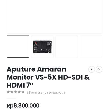
Aputure Amaran
Monitor VS-5X HD-SDI &
HDMI 7″
( There are no reviews yet. )
0
out of 5
Rp
8.800.000