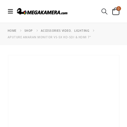
0
HOME
SHOP
ACCESSORIES VIDEO
,
LIGHTING
APUTURE AMARAN MONITOR VS-5X HD-SDI & HDMI 7″