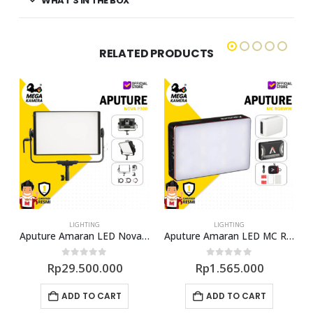
WHAT'S IN THE BOX
RELATED PRODUCTS
LIGHTING
LIGHTING
 Panel
Aputure Amaran LED Nova P300C Soft RGBWW Light
Aputure Amaran LED MC RGBWW Film Light
0
out of 5
0
out of 5
Rp
29.500.000
Rp
1.565.000
ADD TO CART
ADD TO CART